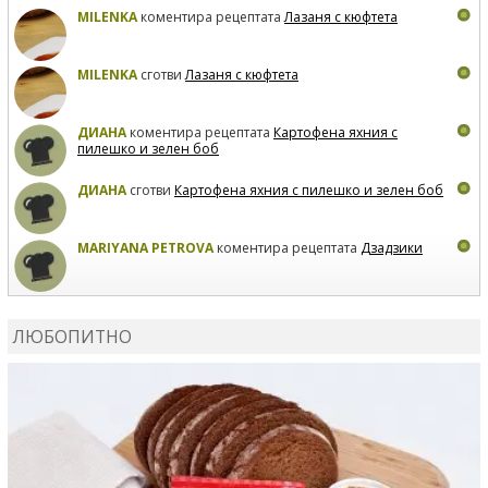
MILENKA
коментира рецептата
Лазаня с кюфтета
MILENKA
сготви
Лазаня с кюфтета
ДИАНА
коментира рецептата
Картофена яхния с
пилешко и зелен боб
ДИАНА
сготви
Картофена яхния с пилешко и зелен боб
MARIYANA PETROVA
коментира рецептата
Дзадзики
MARIYANA PETROVA
сготви
Дзадзики
ЛЮБОПИТНО
MARIYANA PETROVA
сготви
Дзадзики