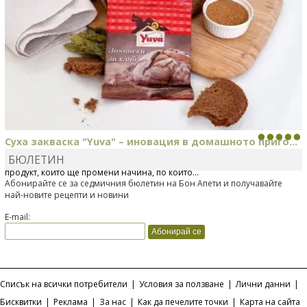
Суха закваска "Yuva" – иновация в домашното приго...
БЮЛЕТИН
Отскоро Лесафр България стартира предлагането на изцяло нов
продукт, който ще промени начина, по който...
Абонирайте се за седмичния бюлетин на Бон Апети и получавайте
най-новите рецепти и новини
E-mail:
Списък на всички потребители
|
Условия за ползване
|
Лични данни
|
Бисквитки
|
Реклама
|
За нас
|
Как да печелите точки
|
Карта на сайта