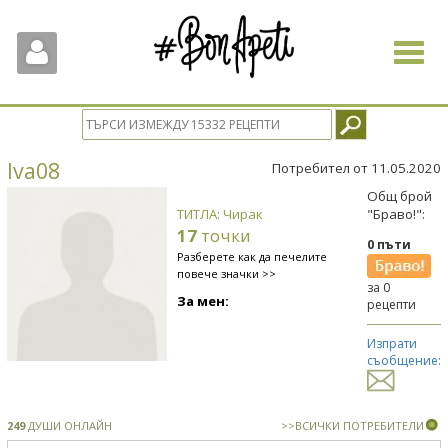
Toggle
navigat
Iva08
Потребител от 11.05.2020
Общ брой
ТИТЛА: Чирак
"Браво!":
17
точки
0 пъти
Разберете как да печелите
повече значки >>
за 0
За мен:
рецепти
Изпрати
съобщение:
249
ДУШИ ОНЛАЙН
>>ВСИЧКИ ПОТРЕБИТЕЛИ