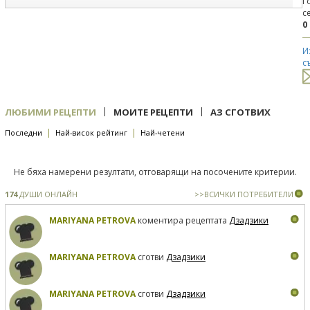
Г
с
0
И
с
|
|
ЛЮБИМИ РЕЦЕПТИ
МОИТЕ РЕЦЕПТИ
АЗ СГОТВИХ
|
|
Последни
Най-висок рейтинг
Най-четени
Не бяха намерени резултати, отговарящи на посочените критерии.
174
ДУШИ ОНЛАЙН
>>ВСИЧКИ ПОТРЕБИТЕЛИ
MARIYANA PETROVA
коментира рецептата
Дзадзики
MARIYANA PETROVA
сготви
Дзадзики
MARIYANA PETROVA
сготви
Дзадзики