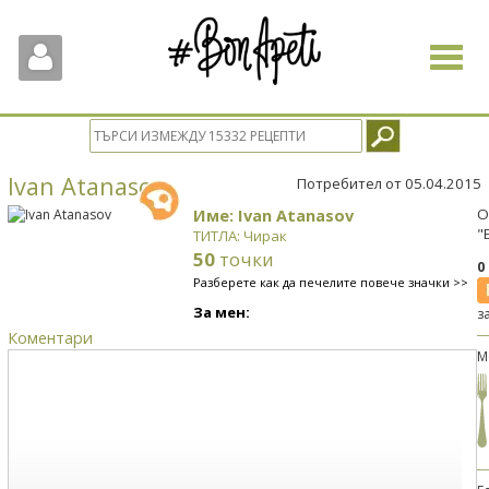
Toggle
navigat
Ivan Atanasov
Потребител от 05.04.2015
Име: Ivan Atanasov
О
"
ТИТЛА: Чирак
50
точки
0
Разберете как да печелите повече значки >>
За мен:
з
Коментари
М