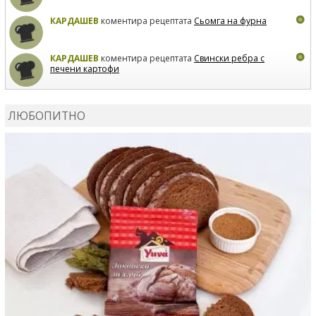
КАРДАШЕВ
коментира рецептата
Сьомга на фурна
КАРДАШЕВ
коментира рецептата
Свински ребра с
печени картофи
ВЛАДИМИРА
сготви
Пилешко с бяло вино и лимон
ЛЮБОПИТНО
MARINA_VITA
коментира рецептата
Киноа със
зеленчуци