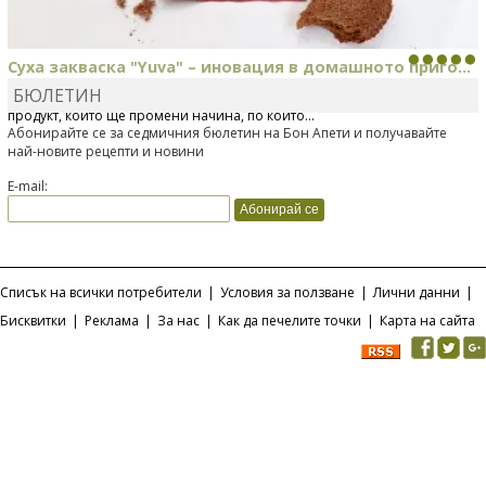
Суха закваска "Yuva" – иновация в домашното приго...
БЮЛЕТИН
Отскоро Лесафр България стартира предлагането на изцяло нов
продукт, който ще промени начина, по който...
Абонирайте се за седмичния бюлетин на Бон Апети и получавайте
най-новите рецепти и новини
E-mail:
Списък на всички потребители
|
Условия за ползване
|
Лични данни
|
Бисквитки
|
Реклама
|
За нас
|
Как да печелите точки
|
Карта на сайта