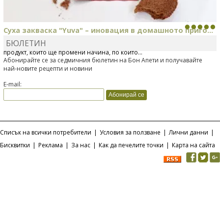
Суха закваска "Yuva" – иновация в домашното приго...
БЮЛЕТИН
Отскоро Лесафр България стартира предлагането на изцяло нов
продукт, който ще промени начина, по който...
Абонирайте се за седмичния бюлетин на Бон Апети и получавайте
най-новите рецепти и новини
E-mail:
Списък на всички потребители
|
Условия за ползване
|
Лични данни
|
Бисквитки
|
Реклама
|
За нас
|
Как да печелите точки
|
Карта на сайта