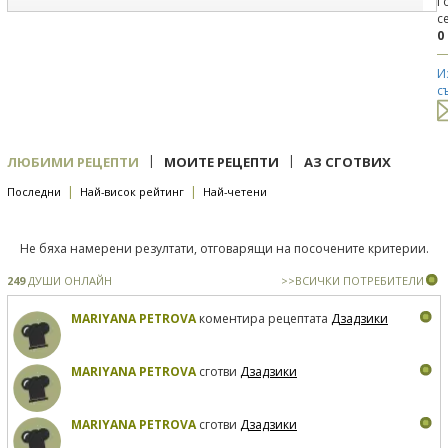
Г
с
0
И
с
|
|
ЛЮБИМИ РЕЦЕПТИ
МОИТЕ РЕЦЕПТИ
АЗ СГОТВИХ
|
|
Последни
Най-висок рейтинг
Най-четени
Не бяха намерени резултати, отговарящи на посочените критерии.
249
ДУШИ ОНЛАЙН
>>ВСИЧКИ ПОТРЕБИТЕЛИ
MARIYANA PETROVA
коментира рецептата
Дзадзики
MARIYANA PETROVA
сготви
Дзадзики
MARIYANA PETROVA
сготви
Дзадзики