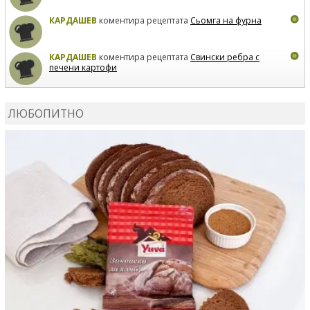
КАРДАШЕВ
коментира рецептата
Сьомга на фурна
КАРДАШЕВ
коментира рецептата
Свински ребра с
печени картофи
ВЛАДИМИРА
сготви
Пилешко с бяло вино и лимон
ЛЮБОПИТНО
MARINA_VITA
коментира рецептата
Киноа със
зеленчуци