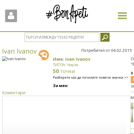
Toggle
navigat
Ivan Ivanov
Потребител от 04.02.2015
Име: Ivan Ivanov
О
"
ТИТЛА: Чирак
50
точки
0
Разберете как да печелите повече значки >>
За мен:
з
Коментари
М