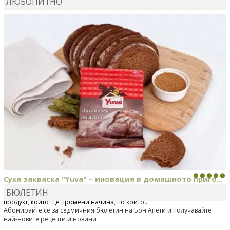
ЛЮБОПИТНО
MARINA_VITA
коментира рецептата
Киноа със
зеленчуци
Суха закваска "Yuva" – иновация в домашното приго...
БЮЛЕТИН
Отскоро Лесафр България стартира предлагането на изцяло нов
продукт, който ще промени начина, по който...
Абонирайте се за седмичния бюлетин на Бон Апети и получавайте
най-новите рецепти и новини