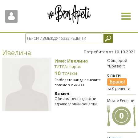
Toggle
navigat
Ивелина
Потребител от 10.10.2021
Име: Ивелина
Общ брой
"Браво!":
ТИТЛА: Чирак
10
точки
0 пъти
Разберете как да печелите
повече значки >>
за 0 рецепти
За мен:
Обичам нестандартни
Моите Рецепти:
здравословни рецепти
0