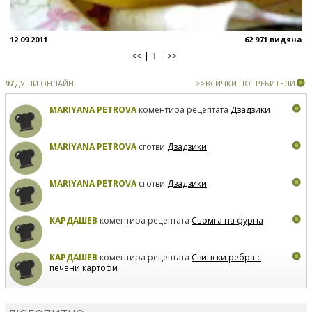
12.09.2011
62 971 видяна
<<
1
>>
97
ДУШИ ОНЛАЙН
>>ВСИЧКИ ПОТРЕБИТЕЛИ
MARIYANA PETROVA
коментира рецептата
Дзадзики
MARIYANA PETROVA
сготви
Дзадзики
MARIYANA PETROVA
сготви
Дзадзики
КАРДАШЕВ
коментира рецептата
Сьомга на фурна
КАРДАШЕВ
коментира рецептата
Свински ребра с
печени картофи
ВЛАДИМИРА
сготви
Пилешко с бяло вино и лимон