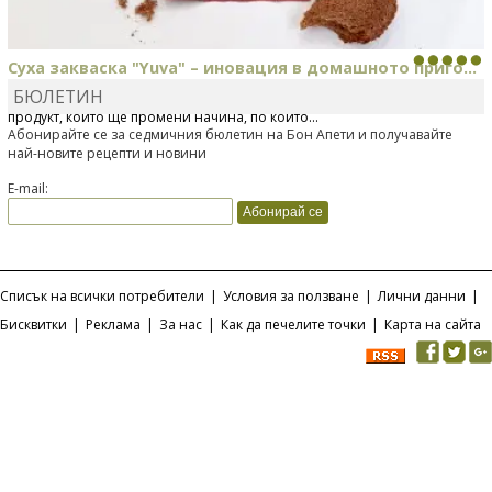
Суха закваска "Yuva" – иновация в домашното приго...
БЮЛЕТИН
Отскоро Лесафр България стартира предлагането на изцяло нов
продукт, който ще промени начина, по който...
Абонирайте се за седмичния бюлетин на Бон Апети и получавайте
най-новите рецепти и новини
E-mail:
Списък на всички потребители
|
Условия за ползване
|
Лични данни
|
Бисквитки
|
Реклама
|
За нас
|
Как да печелите точки
|
Карта на сайта