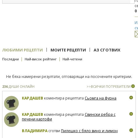
Г
с
0
И
с
|
|
ЛЮБИМИ РЕЦЕПТИ
МОИТЕ РЕЦЕПТИ
АЗ СГОТВИХ
|
|
Последни
Най-висок рейтинг
Най-четени
Не бяха намерени резултати, отговарящи на посочените критерии.
236
ДУШИ ОНЛАЙН
>>ВСИЧКИ ПОТРЕБИТЕЛИ
КАРДАШЕВ
коментира рецептата
Сьомга на фурна
КАРДАШЕВ
коментира рецептата
Свински ребра с
печени картофи
ВЛАДИМИРА
сготви
Пилешко с бяло вино и лимон