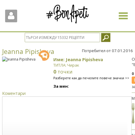
Toggle
navigat
Jeanna Pipisheva
Потребител от 07.01.2016
Име: Jeanna Pipisheva
О
"
ТИТЛА: Чирак
0
точки
0
Разберете как да печелите повече значки >>
За мен:
з
Коментари
М