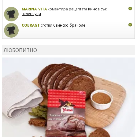
MARINA_VITA
коментира рецептата
Киноа със
зеленчуци
COBRAGT
сготви
Свинско брачоле
EVTEDI
сготви
Печени свински ребра
ЛЮБОПИТНО
DANKOLOVA
сготви
Фокача със синьо сирене, лук и
орехи