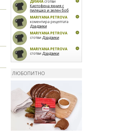
ДИАНА
сготви
Картофена яхния с
пилешко и зелен боб
MARIYANA PETROVA
коментира рецептата
Дзадзики
MARIYANA PETROVA
сготви
Дзадзики
MARIYANA PETROVA
сготви
Дзадзики
КАРДАШЕВ
коментира
рецептата
Сьомга на
ЛЮБОПИТНО
фурна
КАРДАШЕВ
коментира
рецептата
Свински
ребра с печени
картофи