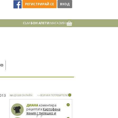
РЕГИСТРИРАЙ СЕ
ВХОД
КЪМ
БОН АПЕТИ
МАГАЗИН
НО
2013
161
ДУШИ ОНЛАЙН
>>ВСИЧКИ ПОТРЕБИТЕЛИ
ДИАНА
коментира
рецептата
Картофена
яхния с пилешко и
зелен боб