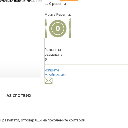
печелите повече значки >>
за 0 рецепти
Моите Рецепти:
0
Готвач на
седмицата:
0
Изпрати
съобщение:
|
АЗ СГОТВИХ
 резултати, отговарящи на посочените критерии.