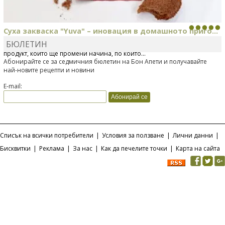
Суха закваска "Yuva" – иновация в домашното приго...
БЮЛЕТИН
Отскоро Лесафр България стартира предлагането на изцяло нов
продукт, който ще промени начина, по който...
Абонирайте се за седмичния бюлетин на Бон Апети и получавайте
най-новите рецепти и новини
E-mail:
Списък на всички потребители
|
Условия за ползване
|
Лични данни
|
Бисквитки
|
Реклама
|
За нас
|
Как да печелите точки
|
Карта на сайта