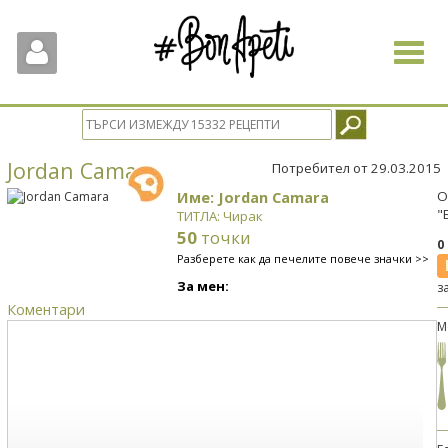
Toggle
navigat
Jordan Camara
Потребител от 29.03.2015
Име: Jordan Camara
О
"
ТИТЛА: Чирак
50
точки
0
Разберете как да печелите повече значки >>
За мен:
з
Коментари
М