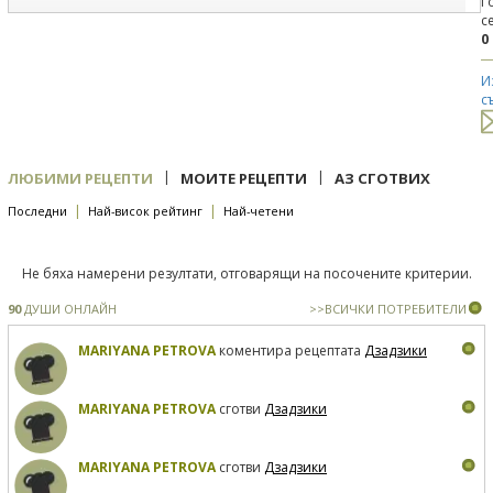
Г
с
0
И
с
|
|
ЛЮБИМИ РЕЦЕПТИ
МОИТЕ РЕЦЕПТИ
АЗ СГОТВИХ
|
|
Последни
Най-висок рейтинг
Най-четени
Не бяха намерени резултати, отговарящи на посочените критерии.
90
ДУШИ ОНЛАЙН
>>ВСИЧКИ ПОТРЕБИТЕЛИ
MARIYANA PETROVA
коментира рецептата
Дзадзики
MARIYANA PETROVA
сготви
Дзадзики
MARIYANA PETROVA
сготви
Дзадзики