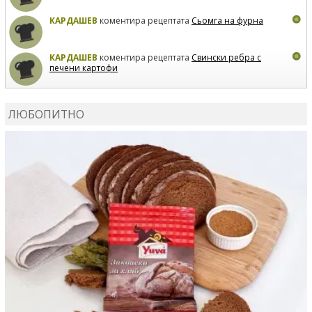
КАРДАШЕВ
коментира рецептата
Сьомга на фурна
КАРДАШЕВ
коментира рецептата
Свински ребра с
печени картофи
ВЛАДИМИРА
сготви
Пилешко с бяло вино и лимон
ЛЮБОПИТНО
MARINA_VITA
коментира рецептата
Киноа със
зеленчуци