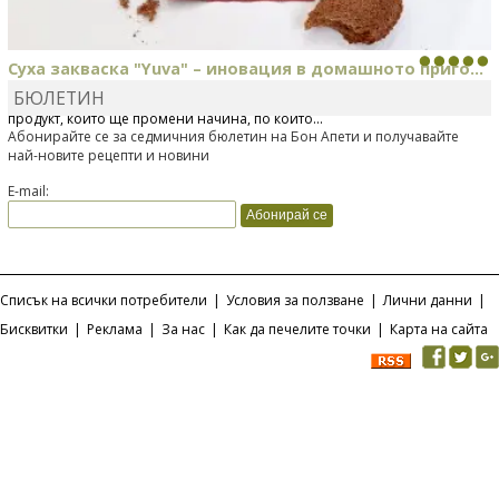
Суха закваска "Yuva" – иновация в домашното приго...
БЮЛЕТИН
Отскоро Лесафр България стартира предлагането на изцяло нов
продукт, който ще промени начина, по който...
Абонирайте се за седмичния бюлетин на Бон Апети и получавайте
най-новите рецепти и новини
E-mail:
Списък на всички потребители
|
Условия за ползване
|
Лични данни
|
Бисквитки
|
Реклама
|
За нас
|
Как да печелите точки
|
Карта на сайта