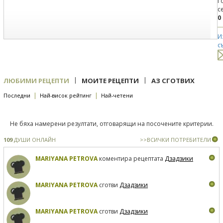
Г
с
0
И
с
|
|
ЛЮБИМИ РЕЦЕПТИ
МОИТЕ РЕЦЕПТИ
АЗ СГОТВИХ
|
|
Последни
Най-висок рейтинг
Най-четени
Не бяха намерени резултати, отговарящи на посочените критерии.
109
ДУШИ ОНЛАЙН
>>ВСИЧКИ ПОТРЕБИТЕЛИ
MARIYANA PETROVA
коментира рецептата
Дзадзики
MARIYANA PETROVA
сготви
Дзадзики
MARIYANA PETROVA
сготви
Дзадзики