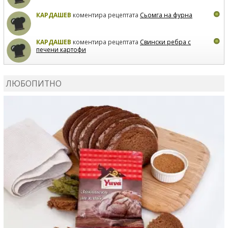
КАРДАШЕВ
коментира рецептата
Сьомга на фурна
КАРДАШЕВ
коментира рецептата
Свински ребра с
печени картофи
ВЛАДИМИРА
сготви
Пилешко с бяло вино и лимон
ЛЮБОПИТНО
MARINA_VITA
коментира рецептата
Киноа със
зеленчуци