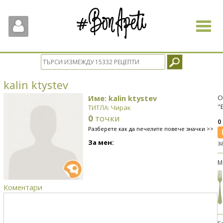
Toggle
navigat
kalin ktystev
Име: kalin ktystev
О
"
ТИТЛА: Чирак
0
точки
0
Разберете как да печелите повече значки >>
За мен:
з
М
Коментари