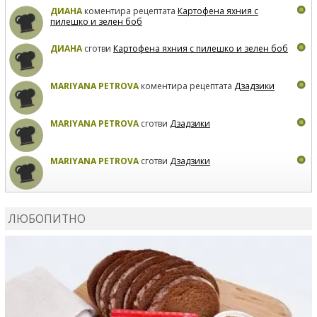
ДИАНА
коментира рецептата
Картофена яхния с
пилешко и зелен боб
ДИАНА
сготви
Картофена яхния с пилешко и зелен боб
MARIYANA PETROVA
коментира рецептата
Дзадзики
MARIYANA PETROVA
сготви
Дзадзики
MARIYANA PETROVA
сготви
Дзадзики
КАРДАШЕВ
коментира рецептата
Сьомга на фурна
ЛЮБОПИТНО
КАРДАШЕВ
коментира рецептата
Свински ребра с
печени картофи