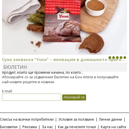
Суха закваска "Yuva" – иновация в домашното приго...
БЮЛЕТИН
Отскоро Лесафр България стартира предлагането на изцяло нов
продукт, който ще промени начина, по който...
Абонирайте се за седмичния бюлетин на Бон Апети и получавайте
най-новите рецепти и новини
E-mail:
Списък на всички потребители
|
Условия за ползване
|
Лични данни
|
Бисквитки
|
Реклама
|
За нас
|
Как да печелите точки
|
Карта на сайта