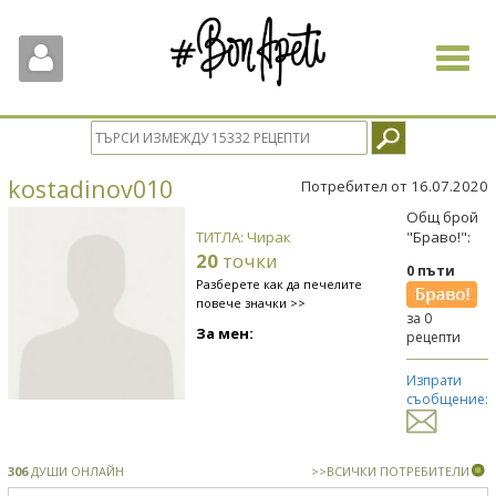
Toggle
navigat
kostadinov010
Потребител от 16.07.2020
Общ брой
ТИТЛА: Чирак
"Браво!":
20
точки
0 пъти
Разберете как да печелите
повече значки >>
за 0
За мен:
рецепти
Изпрати
съобщение:
306
ДУШИ ОНЛАЙН
>>ВСИЧКИ ПОТРЕБИТЕЛИ