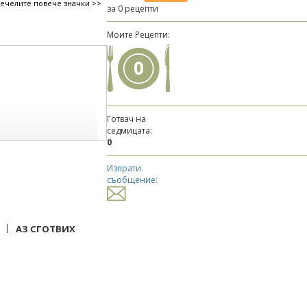
печелите повече значки >>
за 0 рецепти
Моите Рецепти:
0
Готвач на
седмицата:
0
Изпрати
съобщение:
|
АЗ СГОТВИХ