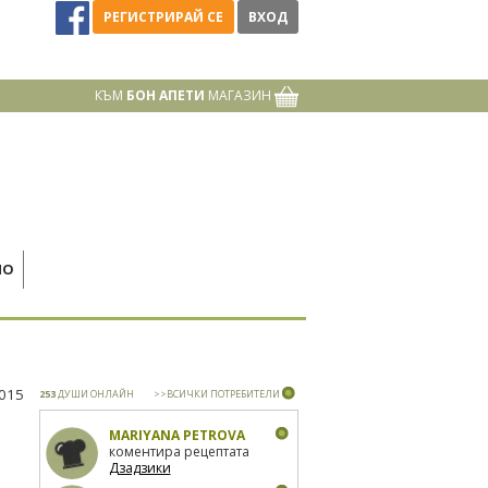
РЕГИСТРИРАЙ СЕ
ВХОД
КЪМ
БОН АПЕТИ
МАГАЗИН
НО
2015
253
ДУШИ ОНЛАЙН
>>ВСИЧКИ ПОТРЕБИТЕЛИ
MARIYANA PETROVA
коментира рецептата
Дзадзики