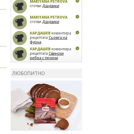
MARIYANA PETROVA
сготви
Дзадзики
MARIYANA PETROVA
сготви
Дзадзики
КАРДАШЕВ
коментира
рецептата
Сьомга на
фурна
КАРДАШЕВ
коментира
рецептата
Свински
ребра с печени
картофи
ВЛАДИМИРА
сготви
Пилешко с бяло вино и
ЛЮБОПИТНО
лимон
MARINA_VITA
коментира рецептата
Киноа със зеленчуци