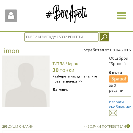
Toggle
navigat
limon
Потребител от 08.04.2016
Общ брой
ТИТЛА: Чирак
"Браво!":
30
точки
0 пъти
Разберете как да печелите
повече значки >>
за 0
За мен:
рецепти
Изпрати
съобщение:
295
ДУШИ ОНЛАЙН
>>ВСИЧКИ ПОТРЕБИТЕЛИ