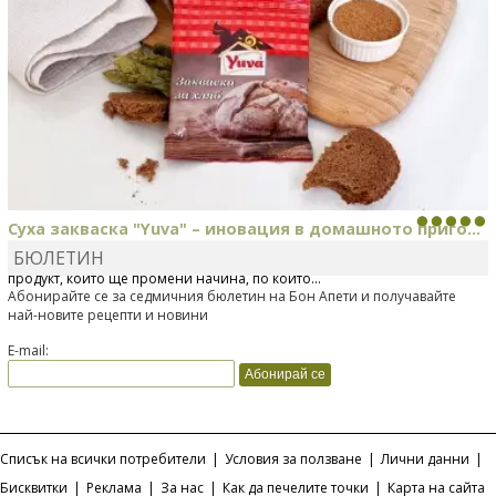
Суха закваска "Yuva" – иновация в домашното приго...
БЮЛЕТИН
Отскоро Лесафр България стартира предлагането на изцяло нов
продукт, който ще промени начина, по който...
Абонирайте се за седмичния бюлетин на Бон Апети и получавайте
най-новите рецепти и новини
E-mail:
Списък на всички потребители
|
Условия за ползване
|
Лични данни
|
Бисквитки
|
Реклама
|
За нас
|
Как да печелите точки
|
Карта на сайта