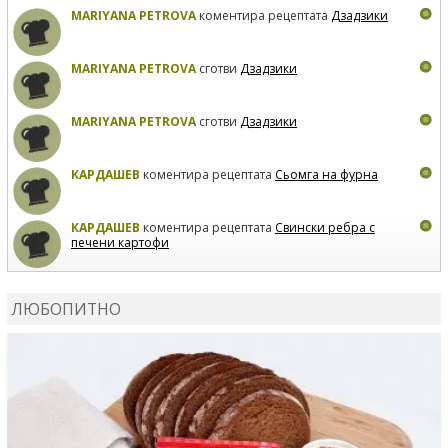
MARIYANA PETROVA
коментира рецептата
Дзадзики
MARIYANA PETROVA
сготви
Дзадзики
MARIYANA PETROVA
сготви
Дзадзики
КАРДАШЕВ
коментира рецептата
Сьомга на фурна
КАРДАШЕВ
коментира рецептата
Свински ребра с
печени картофи
ВЛАДИМИРА
сготви
Пилешко с бяло вино и лимон
ЛЮБОПИТНО
MARINA_VITA
коментира рецептата
Киноа със
зеленчуци