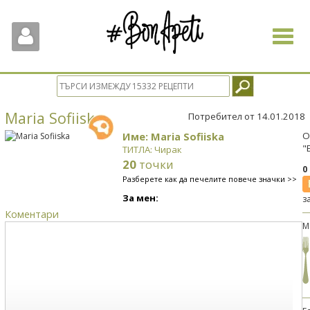
Toggle
navigat
Maria Sofiiska
Потребител от 14.01.2018
Име: Maria Sofiiska
О
"
ТИТЛА: Чирак
20
точки
0
Разберете как да печелите повече значки >>
За мен:
з
Коментари
М