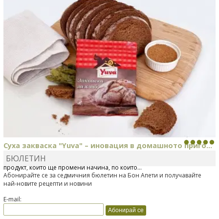
Суха закваска "Yuva" – иновация в домашното приго...
БЮЛЕТИН
Отскоро Лесафр България стартира предлагането на изцяло нов
продукт, който ще промени начина, по който...
Абонирайте се за седмичния бюлетин на Бон Апети и получавайте
най-новите рецепти и новини
E-mail: