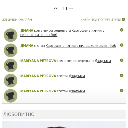
<<
1
>>
273
ДУШИ ОНЛАЙН
>>ВСИЧКИ ПОТРЕБИТЕЛИ
ДИАНА
коментира рецептата
Картофена яхния с
пилешко и зелен боб
ДИАНА
сготви
Картофена яхния с пилешко и зелен боб
MARIYANA PETROVA
коментира рецептата
Дзадзики
MARIYANA PETROVA
сготви
Дзадзики
MARIYANA PETROVA
сготви
Дзадзики
КАРДАШЕВ
коментира рецептата
Сьомга на фурна
ЛЮБОПИТНО
КАРДАШЕВ
коментира рецептата
Свински ребра с
печени картофи