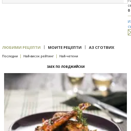
Г
с
0
И
с
|
|
ЛЮБИМИ РЕЦЕПТИ
МОИТЕ РЕЦЕПТИ
АЗ СГОТВИХ
|
|
Последни
Най-висок рейтинг
Най-четени
ЗАЕК ПО ЛОВДЖИЙСКИ