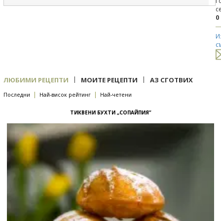
Г
с
0
И
с
|
|
ЛЮБИМИ РЕЦЕПТИ
МОИТЕ РЕЦЕПТИ
АЗ СГОТВИХ
|
|
Последни
Най-висок рейтинг
Най-четени
ТИКВЕНИ БУХТИ „СОПАЙПИЯ”