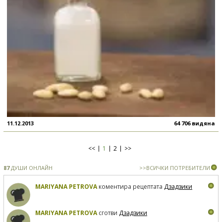
11.12.2013
64 706 видяна
<<
1
2
>>
87
ДУШИ ОНЛАЙН
>>ВСИЧКИ ПОТРЕБИТЕЛИ
MARIYANA PETROVA
коментира рецептата
Дзадзики
MARIYANA PETROVA
сготви
Дзадзики