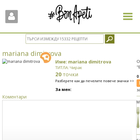
Toggle
navigat
mariana dimitrova
Име: mariana dimitrova
О
"
ТИТЛА: Чирак
20
точки
0
Разберете как да печелите повече значки >>
За мен:
з
Коментари
М