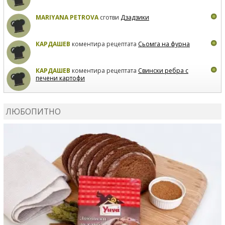
MARIYANA PETROVA
сготви
Дзадзики
КАРДАШЕВ
коментира рецептата
Сьомга на фурна
КАРДАШЕВ
коментира рецептата
Свински ребра с
печени картофи
ВЛАДИМИРА
сготви
Пилешко с бяло вино и лимон
ЛЮБОПИТНО
MARINA_VITA
коментира рецептата
Киноа със
зеленчуци