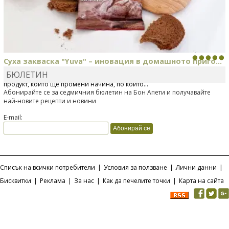
Суха закваска "Yuva" – иновация в домашното приго...
БЮЛЕТИН
Отскоро Лесафр България стартира предлагането на изцяло нов
продукт, който ще промени начина, по който...
Абонирайте се за седмичния бюлетин на Бон Апети и получавайте
най-новите рецепти и новини
E-mail:
Списък на всички потребители
|
Условия за ползване
|
Лични данни
|
Бисквитки
|
Реклама
|
За нас
|
Как да печелите точки
|
Карта на сайта