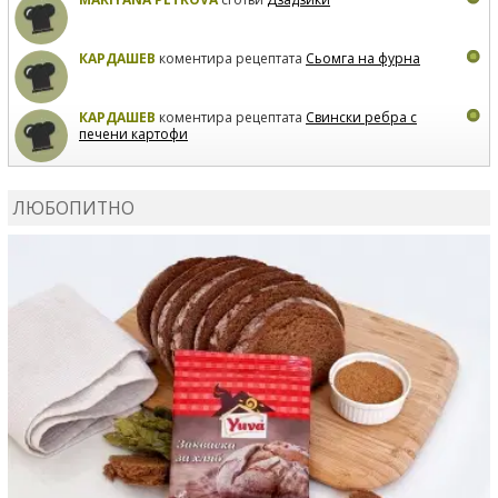
КАРДАШЕВ
коментира рецептата
Сьомга на фурна
КАРДАШЕВ
коментира рецептата
Свински ребра с
печени картофи
ВЛАДИМИРА
сготви
Пилешко с бяло вино и лимон
ЛЮБОПИТНО
MARINA_VITA
коментира рецептата
Киноа със
зеленчуци