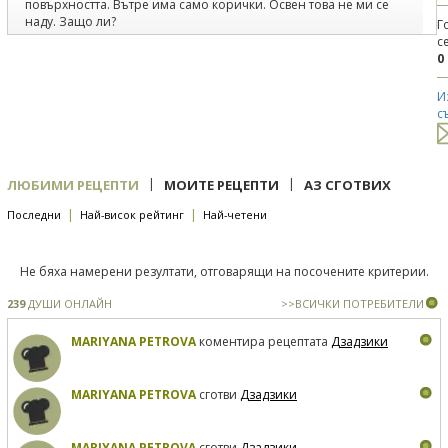
повърхността. Вътре има само корички. Освен това не ми се
наду. Защо ли?
Г
с
0
И
с
|
|
ЛЮБИМИ РЕЦЕПТИ
МОИТЕ РЕЦЕПТИ
АЗ СГОТВИХ
|
|
Последни
Най-висок рейтинг
Най-четени
Не бяха намерени резултати, отговарящи на посочените критерии.
239
ДУШИ ОНЛАЙН
>>ВСИЧКИ ПОТРЕБИТЕЛИ
MARIYANA PETROVA
коментира рецептата
Дзадзики
MARIYANA PETROVA
сготви
Дзадзики
MARIYANA PETROVA
сготви
Дзадзики