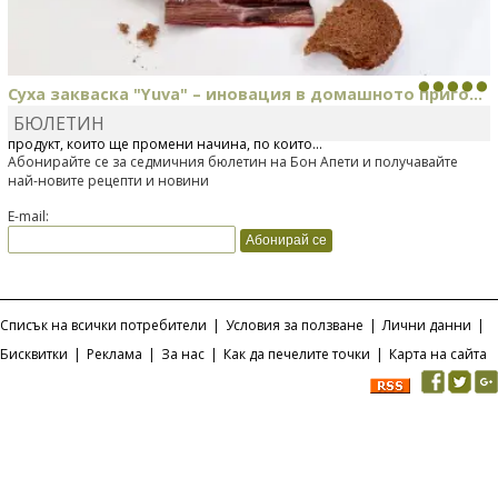
Суха закваска "Yuva" – иновация в домашното приго...
БЮЛЕТИН
Отскоро Лесафр България стартира предлагането на изцяло нов
продукт, който ще промени начина, по който...
Абонирайте се за седмичния бюлетин на Бон Апети и получавайте
най-новите рецепти и новини
E-mail:
Списък на всички потребители
|
Условия за ползване
|
Лични данни
|
Бисквитки
|
Реклама
|
За нас
|
Как да печелите точки
|
Карта на сайта