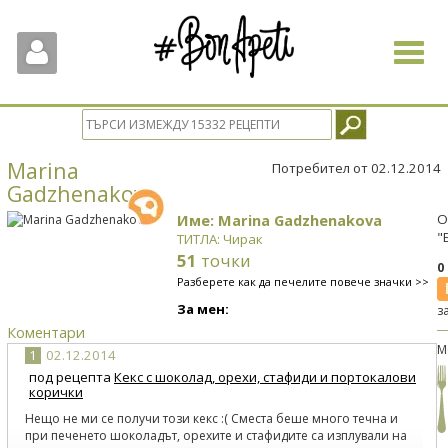
Toggle
navigat
Marina
Потребител от 02.12.2014
Gadzhenakova
Име: Marina Gadzhenakova
О
"
ТИТЛА: Чирак
51
точки
0
Разберете как да печелите повече значки >>
За мен:
з
Коментари
М
1
02.12.2014
под рецепта
Кекс с шоколад, орехи, стафиди и портокалови
корички
Нещо не ми се получи този кекс :( Сместа беше много течна и
при печенето шоколадът, орехите и стафидите са изплували на