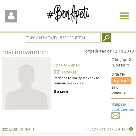
Toggle
navigat
marinovamnm
Потребител от 12.10.2018
Общ брой
ТИТЛА: Чирак
"Браво!":
22
точки
0 пъти
Разберете как да печелите
повече значки >>
за 0
За мен:
рецепти
Изпрати
съобщение:
222
ДУШИ ОНЛАЙН
>>ВСИЧКИ ПОТРЕБИТЕЛИ