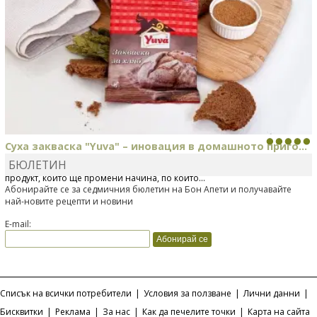
Суха закваска "Yuva" – иновация в домашното приго...
БЮЛЕТИН
Отскоро Лесафр България стартира предлагането на изцяло нов
продукт, който ще промени начина, по който...
Абонирайте се за седмичния бюлетин на Бон Апети и получавайте
най-новите рецепти и новини
E-mail:
Списък на всички потребители
|
Условия за ползване
|
Лични данни
|
Бисквитки
|
Реклама
|
За нас
|
Как да печелите точки
|
Карта на сайта