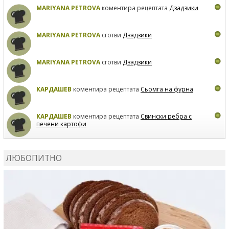
MARIYANA PETROVA
коментира рецептата
Дзадзики
MARIYANA PETROVA
сготви
Дзадзики
MARIYANA PETROVA
сготви
Дзадзики
КАРДАШЕВ
коментира рецептата
Сьомга на фурна
КАРДАШЕВ
коментира рецептата
Свински ребра с
печени картофи
ВЛАДИМИРА
сготви
Пилешко с бяло вино и лимон
ЛЮБОПИТНО
MARINA_VITA
коментира рецептата
Киноа със
зеленчуци