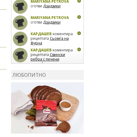
MARIYANA PETROVA
сготви
Дзадзики
MARIYANA PETROVA
сготви
Дзадзики
КАРДАШЕВ
коментира
рецептата
Сьомга на
фурна
КАРДАШЕВ
коментира
рецептата
Свински
ребра с печени
картофи
ВЛАДИМИРА
сготви
Пилешко с бяло вино и
ЛЮБОПИТНО
лимон
MARINA_VITA
коментира рецептата
Киноа със зеленчуци