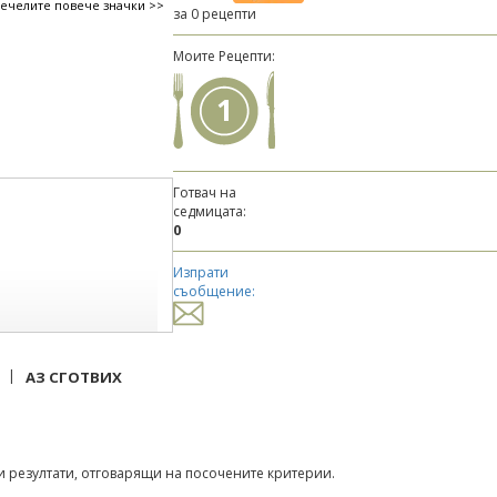
печелите повече значки >>
за 0 рецепти
Моите Рецепти:
1
Готвач на
седмицата:
0
Изпрати
съобщение:
|
АЗ СГОТВИХ
 резултати, отговарящи на посочените критерии.