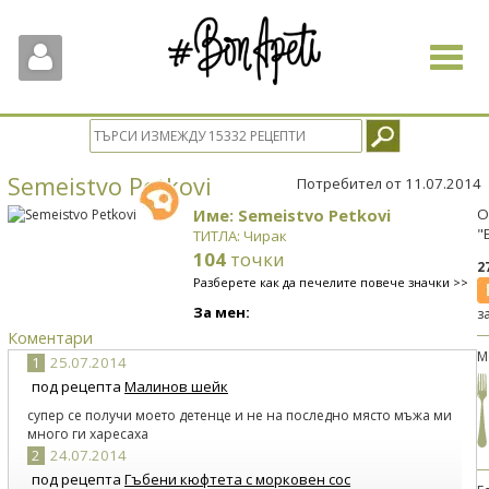
Toggle
navigat
Semeistvo Petkovi
Потребител от 11.07.2014
Име: Semeistvo Petkovi
О
"
ТИТЛА: Чирак
104
точки
2
Разберете как да печелите повече значки >>
За мен:
з
Коментари
М
1
25.07.2014
под рецепта
Малинов шейк
супер се получи моето детенце и не на последно място мъжа ми
много ги харесаха
2
24.07.2014
под рецепта
Гъбени кюфтета с морковен сос