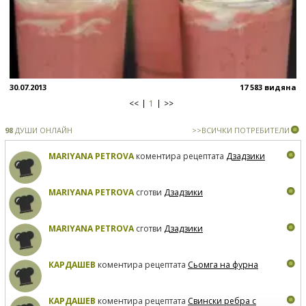
30.07.2013
17 583 видяна
<<
1
>>
98
ДУШИ ОНЛАЙН
>>ВСИЧКИ ПОТРЕБИТЕЛИ
MARIYANA PETROVA
коментира рецептата
Дзадзики
MARIYANA PETROVA
сготви
Дзадзики
MARIYANA PETROVA
сготви
Дзадзики
КАРДАШЕВ
коментира рецептата
Сьомга на фурна
КАРДАШЕВ
коментира рецептата
Свински ребра с