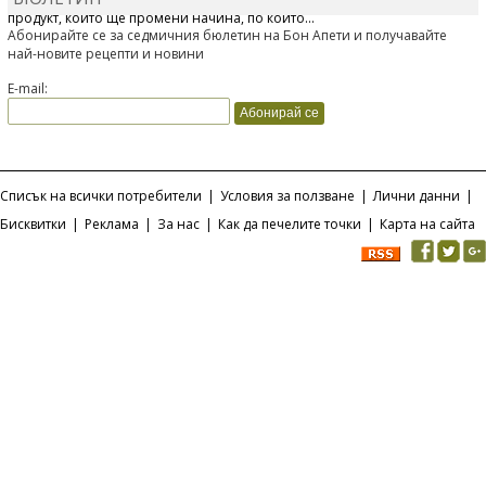
продукт, който ще промени начина, по който...
Абонирайте се за седмичния бюлетин на Бон Апети и получавайте
най-новите рецепти и новини
E-mail:
Списък на всички потребители
|
Условия за ползване
|
Лични данни
|
Бисквитки
|
Реклама
|
За нас
|
Как да печелите точки
|
Карта на сайта