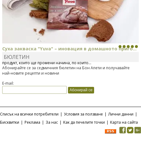
Суха закваска "Yuva" – иновация в домашното приго...
БЮЛЕТИН
Отскоро Лесафр България стартира предлагането на изцяло нов
продукт, който ще промени начина, по който...
Абонирайте се за седмичния бюлетин на Бон Апети и получавайте
най-новите рецепти и новини
E-mail:
Списък на всички потребители
|
Условия за ползване
|
Лични данни
|
Бисквитки
|
Реклама
|
За нас
|
Как да печелите точки
|
Карта на сайта