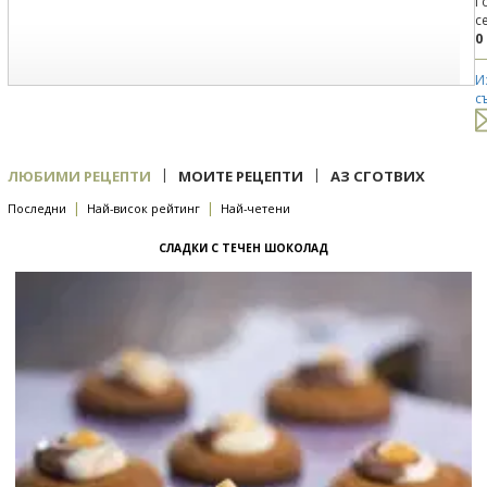
Г
с
0
И
с
|
|
ЛЮБИМИ РЕЦЕПТИ
МОИТЕ РЕЦЕПТИ
АЗ СГОТВИХ
|
|
Последни
Най-висок рейтинг
Най-четени
СЛАДКИ С ТЕЧЕН ШОКОЛАД