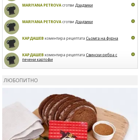
MARIYANA PETROVA
сготви
Дзадзики
MARIYANA PETROVA
сготви
Дзадзики
КАРДАШЕВ
коментира рецептата
Сьомга на фурна
КАРДАШЕВ
коментира рецептата
Свински ребра с
печени картофи
ВЛАДИМИРА
сготви
Пилешко с бяло вино и лимон
ЛЮБОПИТНО
MARINA_VITA
коментира рецептата
Киноа със
зеленчуци