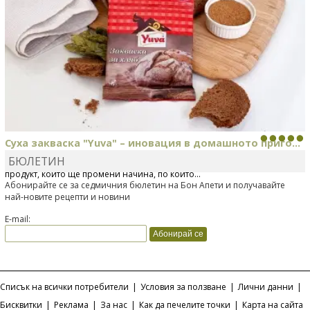
Суха закваска "Yuva" – иновация в домашното приго...
БЮЛЕТИН
Отскоро Лесафр България стартира предлагането на изцяло нов
продукт, който ще промени начина, по който...
Абонирайте се за седмичния бюлетин на Бон Апети и получавайте
най-новите рецепти и новини
E-mail:
Списък на всички потребители
|
Условия за ползване
|
Лични данни
|
Бисквитки
|
Реклама
|
За нас
|
Как да печелите точки
|
Карта на сайта