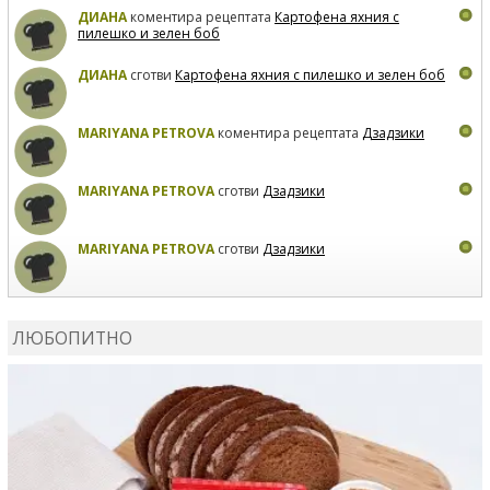
ДИАНА
коментира рецептата
Картофена яхния с
пилешко и зелен боб
ДИАНА
сготви
Картофена яхния с пилешко и зелен боб
MARIYANA PETROVA
коментира рецептата
Дзадзики
MARIYANA PETROVA
сготви
Дзадзики
MARIYANA PETROVA
сготви
Дзадзики
КАРДАШЕВ
коментира рецептата
Сьомга на фурна
ЛЮБОПИТНО
КАРДАШЕВ
коментира рецептата
Свински ребра с
печени картофи