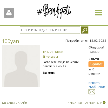
Toggle
navigat
100yan
Потребител от 15.02.2025
Общ брой
ТИТЛА: Чирак
"Браво!":
0
точки
0 пъти
Разберете как да печелите
повече значки >>
за 0
За мен:
рецепти
Изпрати
съобщение:
325
ДУШИ ОНЛАЙН
>>ВСИЧКИ ПОТРЕБИТЕЛИ