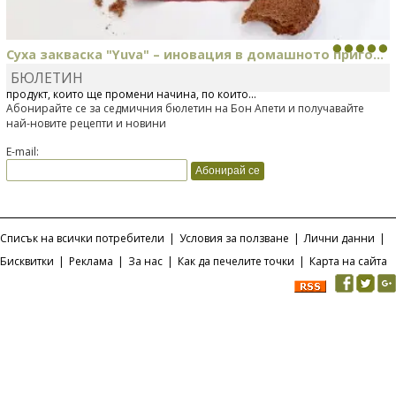
Суха закваска "Yuva" – иновация в домашното приго...
БЮЛЕТИН
Отскоро Лесафр България стартира предлагането на изцяло нов
продукт, който ще промени начина, по който...
Абонирайте се за седмичния бюлетин на Бон Апети и получавайте
най-новите рецепти и новини
E-mail:
Списък на всички потребители
|
Условия за ползване
|
Лични данни
|
Бисквитки
|
Реклама
|
За нас
|
Как да печелите точки
|
Карта на сайта