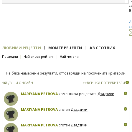
Г
с
0
И
с
|
|
ЛЮБИМИ РЕЦЕПТИ
МОИТЕ РЕЦЕПТИ
АЗ СГОТВИХ
|
|
Последни
Най-висок рейтинг
Най-четени
Не бяха намерени резултати, отговарящи на посочените критерии.
163
ДУШИ ОНЛАЙН
>>ВСИЧКИ ПОТРЕБИТЕЛИ
MARIYANA PETROVA
коментира рецептата
Дзадзики
MARIYANA PETROVA
сготви
Дзадзики
MARIYANA PETROVA
сготви
Дзадзики