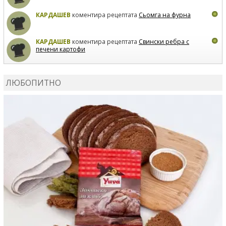
КАРДАШЕВ
коментира рецептата
Сьомга на фурна
КАРДАШЕВ
коментира рецептата
Свински ребра с
печени картофи
ВЛАДИМИРА
сготви
Пилешко с бяло вино и лимон
ЛЮБОПИТНО
MARINA_VITA
коментира рецептата
Киноа със
зеленчуци