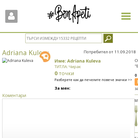
Toggle
navigat
Adriana Kuleva
Потребител от 11.09.2018
Име: Adriana Kuleva
О
"
ТИТЛА: Чирак
0
точки
0
Разберете как да печелите повече значки >>
За мен:
з
Коментари
М