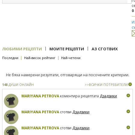
Г
с
0
И
с
|
|
ЛЮБИМИ РЕЦЕПТИ
МОИТЕ РЕЦЕПТИ
АЗ СГОТВИХ
|
|
Последни
Най-висок рейтинг
Най-четени
Не бяха намерени резултати, отговарящи на посочените критерии.
148
ДУШИ ОНЛАЙН
>>ВСИЧКИ ПОТРЕБИТЕЛИ
MARIYANA PETROVA
коментира рецептата
Дзадзики
MARIYANA PETROVA
сготви
Дзадзики
MARIYANA PETROVA
сготви
Дзадзики