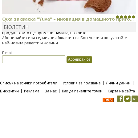
Суха закваска "Yuva" – иновация в домашното приго...
БЮЛЕТИН
Отскоро Лесафр България стартира предлагането на изцяло нов
продукт, който ще промени начина, по който...
Абонирайте се за седмичния бюлетин на Бон Апети и получавайте
най-новите рецепти и новини
E-mail:
Списък на всички потребители
|
Условия за ползване
|
Лични данни
|
Бисквитки
|
Реклама
|
За нас
|
Как да печелите точки
|
Карта на сайта