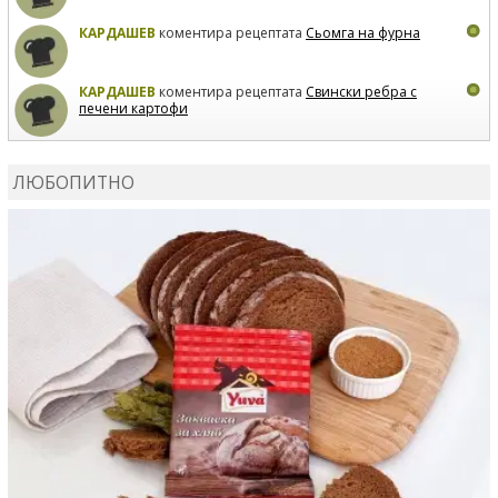
КАРДАШЕВ
коментира рецептата
Сьомга на фурна
КАРДАШЕВ
коментира рецептата
Свински ребра с
печени картофи
ВЛАДИМИРА
сготви
Пилешко с бяло вино и лимон
ЛЮБОПИТНО
MARINA_VITA
коментира рецептата
Киноа със
зеленчуци