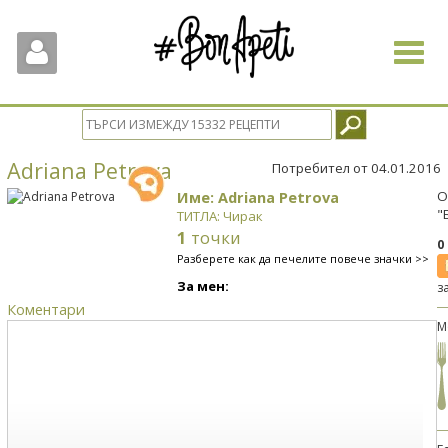
Toggle
navigat
Adriana Petrova
Потребител от 04.01.2016
Име: Adriana Petrova
О
"
ТИТЛА: Чирак
1
точки
0
Разберете как да печелите повече значки >>
За мен:
з
Коментари
М