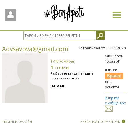
Toggle
navigat
Advsavova@gmail.com
Потребител от 15.11.2020
Общ брой
ТИТЛА: Чирак
"Браво!":
1
точки
0 пъти
Разберете как да печелите
повече значки >>
за 0
За мен:
рецепти
Изпрати
съобщение:
169
ДУШИ ОНЛАЙН
>>ВСИЧКИ ПОТРЕБИТЕЛИ