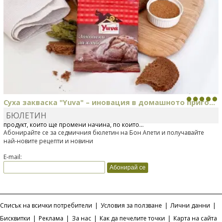
Суха закваска "Yuva" – иновация в домашното приго...
БЮЛЕТИН
Отскоро Лесафр България стартира предлагането на изцяло нов
продукт, който ще промени начина, по който...
Абонирайте се за седмичния бюлетин на Бон Апети и получавайте
най-новите рецепти и новини
E-mail:
Списък на всички потребители
|
Условия за ползване
|
Лични данни
|
Бисквитки
|
Реклама
|
За нас
|
Как да печелите точки
|
Карта на сайта