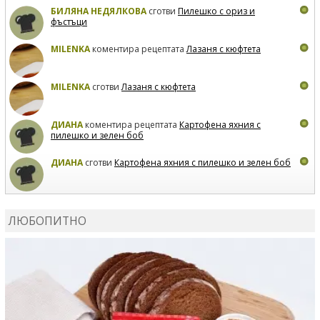
БИЛЯНА НЕДЯЛКОВА
сготви
Пилешко с ориз и
фъстъци
MILENKA
коментира рецептата
Лазаня с кюфтета
MILENKA
сготви
Лазаня с кюфтета
ДИАНА
коментира рецептата
Картофена яхния с
пилешко и зелен боб
ДИАНА
сготви
Картофена яхния с пилешко и зелен боб
MARIYANA PETROVA
коментира рецептата
Дзадзики
ЛЮБОПИТНО
MARIYANA PETROVA
сготви
Дзадзики