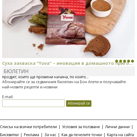
Суха закваска "Yuva" – иновация в домашното приго...
БЮЛЕТИН
Отскоро Лесафр България стартира предлагането на изцяло нов
продукт, който ще промени начина, по който...
Абонирайте се за седмичния бюлетин на Бон Апети и получавайте
най-новите рецепти и новини
E-mail:
Списък на всички потребители
|
Условия за ползване
|
Лични данни
|
Бисквитки
|
Реклама
|
За нас
|
Как да печелите точки
|
Карта на сайта