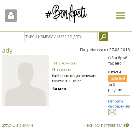
Toggle
navigat
ady
Потребител от 27.08.2013
Общ брой
ТИТЛА: Чирак
"Браво!":
0
точки
0 пъти
Разберете как да печелите
повече значки >>
за 0
За мен:
рецепти
Изпрати
съобщение:
277
ДУШИ ОНЛАЙН
>>ВСИЧКИ ПОТРЕБИТЕЛИ