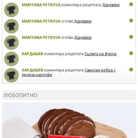
MARIYANA PETROVA
коментира рецептата
Дзадзики
MARIYANA PETROVA
сготви
Дзадзики
MARIYANA PETROVA
сготви
Дзадзики
КАРДАШЕВ
коментира рецептата
Сьомга на фурна
КАРДАШЕВ
коментира рецептата
Свински ребра с
печени картофи
ВЛАДИМИРА
сготви
Пилешко с бяло вино и лимон
ЛЮБОПИТНО
MARINA_VITA
коментира рецептата
Киноа със
зеленчуци