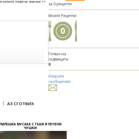
печелите повече значки >>
за 0 рецепти
Моите Рецепти:
0
Готвач на
седмицата:
0
Изпрати
съобщение:
|
АЗ СГОТВИХ
ПИЛЕШКА МУСАКА С ГЪБИ И ПЕЧЕНИ
ЧУШКИ