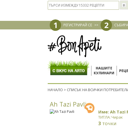
1
2
РЕГИСТРИРАЙ СЕ
>>
СЪБИРА
НАШИТЕ
РЕЦ
КУЛИНАРИ
НАЧАЛО
>
СПИСЪК НА ВСИЧКИ ПОТРЕБИТЕЛ
Ah Tazi Pavli
Име: Ah Tazi P
ТИТЛА: Чирак
3
точки