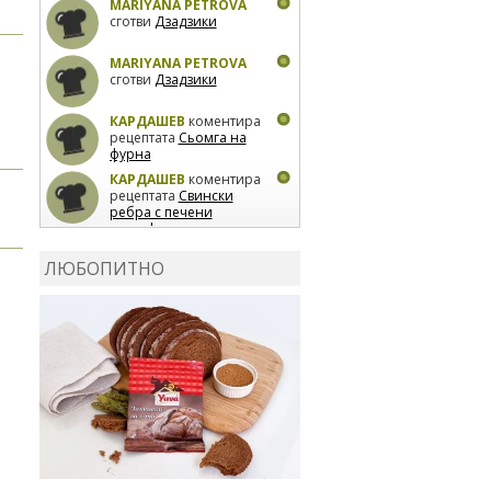
MARIYANA PETROVA
сготви
Дзадзики
MARIYANA PETROVA
сготви
Дзадзики
КАРДАШЕВ
коментира
рецептата
Сьомга на
фурна
КАРДАШЕВ
коментира
рецептата
Свински
ребра с печени
картофи
ВЛАДИМИРА
сготви
Пилешко с бяло вино и
ЛЮБОПИТНО
лимон
MARINA_VITA
коментира рецептата
Киноа със зеленчуци