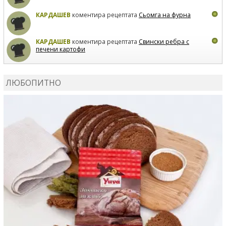
КАРДАШЕВ
коментира рецептата
Сьомга на фурна
КАРДАШЕВ
коментира рецептата
Свински ребра с
печени картофи
ВЛАДИМИРА
сготви
Пилешко с бяло вино и лимон
ЛЮБОПИТНО
MARINA_VITA
коментира рецептата
Киноа със
зеленчуци