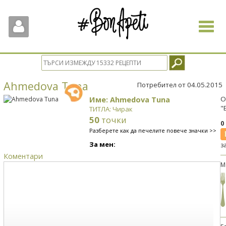
Toggle
navigat
Ahmedova Tuna
Потребител от 04.05.2015
Име: Ahmedova Tuna
О
"
ТИТЛА: Чирак
50
точки
0
Разберете как да печелите повече значки >>
За мен:
з
Коментари
М