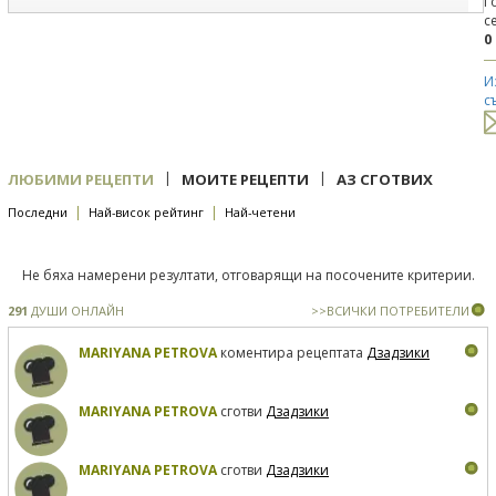
Г
с
0
И
с
|
|
ЛЮБИМИ РЕЦЕПТИ
МОИТЕ РЕЦЕПТИ
АЗ СГОТВИХ
|
|
Последни
Най-висок рейтинг
Най-четени
Не бяха намерени резултати, отговарящи на посочените критерии.
291
ДУШИ ОНЛАЙН
>>ВСИЧКИ ПОТРЕБИТЕЛИ
MARIYANA PETROVA
коментира рецептата
Дзадзики
MARIYANA PETROVA
сготви
Дзадзики
MARIYANA PETROVA
сготви
Дзадзики