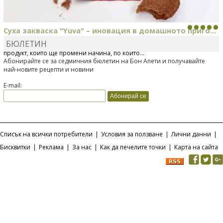
Суха закваска "Yuva" – иновация в домашното приго...
БЮЛЕТИН
Отскоро Лесафр България стартира предлагането на изцяло нов
продукт, който ще промени начина, по който...
Абонирайте се за седмичния бюлетин на Бон Апети и получавайте
най-новите рецепти и новини
E-mail:
Списък на всички потребители
|
Условия за ползване
|
Лични данни
|
Бисквитки
|
Реклама
|
За нас
|
Как да печелите точки
|
Карта на сайта