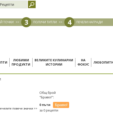
Рецепти
3
4
Й ТОЧКИ
>>
ПОЛУЧИ ТИТЛИ
>>
ПЕЧЕЛИ НАГРАДИ
ЛЮБИМИ
ВЕЛИКИТЕ КУЛИНАРНИ
НА
ЕПТИ
ЛЮБОПИТ
ПРОДУКТИ
ИСТОРИИ
ФОКУС
И
Общ брой
"Браво!":
0 пъти
печелите повече значки >>
за 0 рецепти