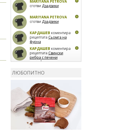
MARIYANA PETROVA
сготви
Дзадзики
MARIYANA PETROVA
сготви
Дзадзики
КАРДАШЕВ
коментира
рецептата
Сьомга на
фурна
КАРДАШЕВ
коментира
рецептата
Свински
ребра с печени
картофи
ВЛАДИМИРА
сготви
Пилешко с бяло вино и
ЛЮБОПИТНО
лимон
MARINA_VITA
коментира рецептата
Киноа със зеленчуци