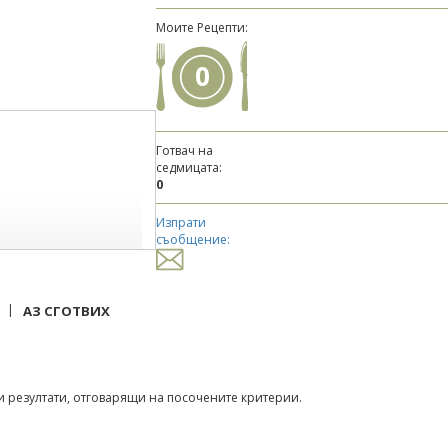
Моите Рецепти:
0
Готвач на
седмицата:
0
Изпрати
съобщение:
|
АЗ СГОТВИХ
 резултати, отговарящи на посочените критерии.