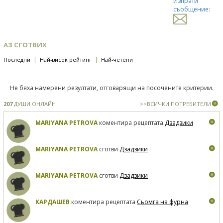
Изпрати
съобщение:
АЗ СГОТВИХ
|
|
Последни
Най-висок рейтинг
Най-четени
Не бяха намерени резултати, отговарящи на посочените критерии.
207
ДУШИ ОНЛАЙН
>>ВСИЧКИ ПОТРЕБИТЕЛИ
MARIYANA PETROVA
коментира рецептата
Дзадзики
MARIYANA PETROVA
сготви
Дзадзики
MARIYANA PETROVA
сготви
Дзадзики
КАРДАШЕВ
коментира рецептата
Сьомга на фурна