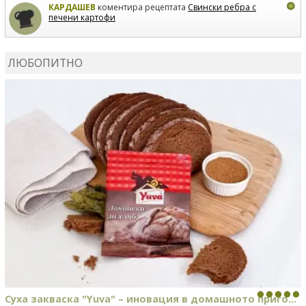
КАРДАШЕВ
коментира рецептата
Свински ребра с
печени картофи
ВЛАДИМИРА
сготви
Пилешко с бяло вино и лимон
ЛЮБОПИТНО
MARINA_VITA
коментира рецептата
Киноа със
зеленчуци
Суха закваска "Yuva" – иновация в домашното приго...