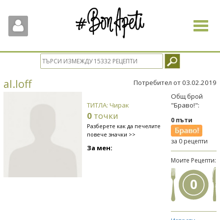
Toggle
navigat
al.loff
Потребител от 03.02.2019
Общ брой
ТИТЛА: Чирак
"Браво!":
0
точки
0 пъти
Разберете как да печелите
повече значки >>
за 0 рецепти
За мен:
Моите Рецепти:
0