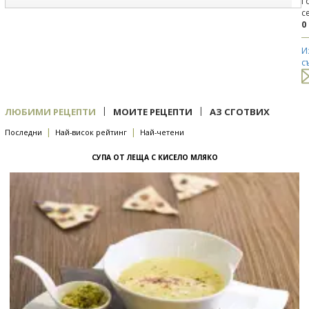
Г
с
0
И
с
|
|
ЛЮБИМИ РЕЦЕПТИ
МОИТЕ РЕЦЕПТИ
АЗ СГОТВИХ
|
|
Последни
Най-висок рейтинг
Най-четени
СУПА ОТ ЛЕЩА С КИСЕЛО МЛЯКО