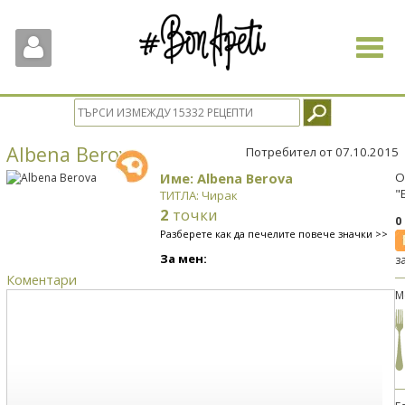
Toggle
navigat
Albena Berova
Потребител от 07.10.2015
Име: Albena Berova
О
"
ТИТЛА: Чирак
2
точки
0
Разберете как да печелите повече значки >>
За мен:
з
Коментари
М