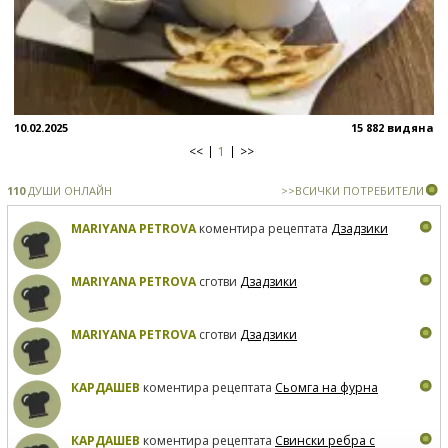
10.02.2025
15 882 видяна
<<
1
>>
110
ДУШИ ОНЛАЙН
>>ВСИЧКИ ПОТРЕБИТЕЛИ
MARIYANA PETROVA
коментира рецептата
Дзадзики
MARIYANA PETROVA
сготви
Дзадзики
MARIYANA PETROVA
сготви
Дзадзики
КАРДАШЕВ
коментира рецептата
Сьомга на фурна
КАРДАШЕВ
коментира рецептата
Свински ребра с