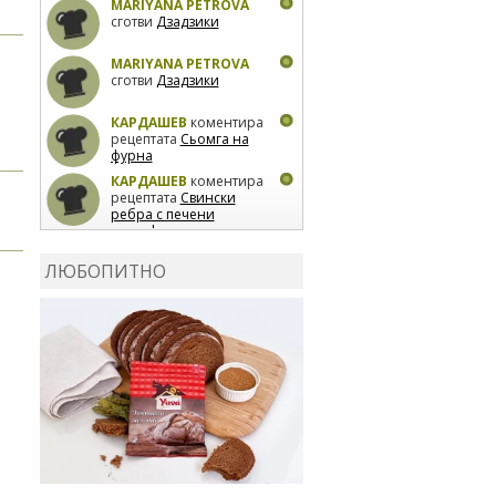
MARIYANA PETROVA
сготви
Дзадзики
MARIYANA PETROVA
сготви
Дзадзики
КАРДАШЕВ
коментира
рецептата
Сьомга на
фурна
КАРДАШЕВ
коментира
рецептата
Свински
ребра с печени
картофи
ВЛАДИМИРА
сготви
Пилешко с бяло вино и
ЛЮБОПИТНО
лимон
MARINA_VITA
коментира рецептата
Киноа със зеленчуци