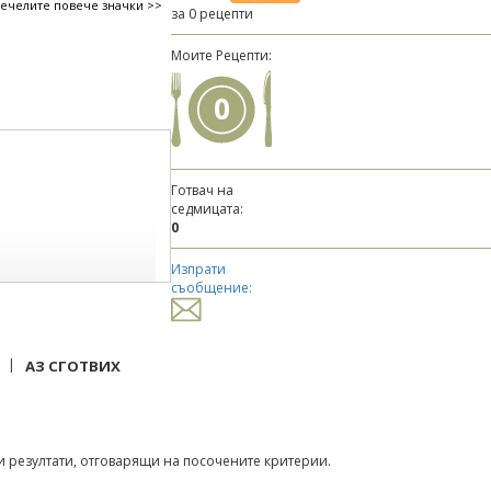
печелите повече значки >>
за 0 рецепти
Моите Рецепти:
0
Готвач на
седмицата:
0
Изпрати
съобщение:
|
АЗ СГОТВИХ
 резултати, отговарящи на посочените критерии.