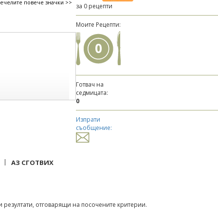
печелите повече значки >>
за 0 рецепти
Моите Рецепти:
0
Готвач на
седмицата:
0
Изпрати
съобщение:
|
АЗ СГОТВИХ
 резултати, отговарящи на посочените критерии.