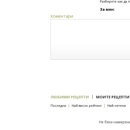
Разберете как да 
За мен:
Коментари
|
ЛЮБИМИ РЕЦЕПТИ
МОИТЕ РЕЦЕПТИ
|
|
Последни
Най-висок рейтинг
Най-четени
Не бяха намерени