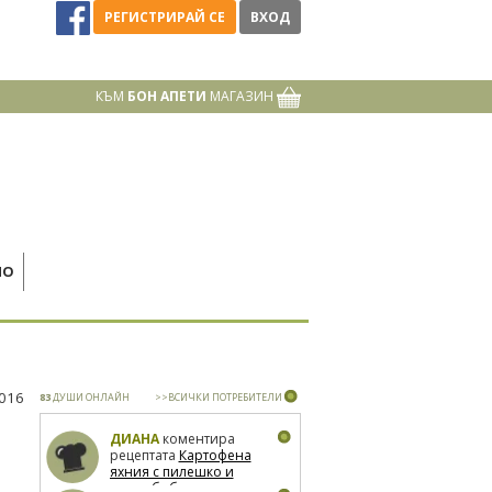
РЕГИСТРИРАЙ СЕ
ВХОД
КЪМ
БОН АПЕТИ
МАГАЗИН
НО
2016
83
ДУШИ ОНЛАЙН
>>ВСИЧКИ ПОТРЕБИТЕЛИ
ДИАНА
коментира
рецептата
Картофена
яхния с пилешко и
зелен боб