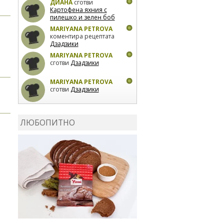
ДИАНА
сготви
Картофена яхния с
пилешко и зелен боб
MARIYANA PETROVA
коментира рецептата
Дзадзики
MARIYANA PETROVA
сготви
Дзадзики
MARIYANA PETROVA
сготви
Дзадзики
КАРДАШЕВ
коментира
рецептата
Сьомга на
ЛЮБОПИТНО
фурна
КАРДАШЕВ
коментира
рецептата
Свински
ребра с печени
картофи