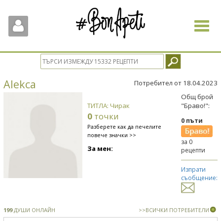
Toggle
navigat
Alekca
Потребител от 18.04.2023
Общ брой
ТИТЛА: Чирак
"Браво!":
0
точки
0 пъти
Разберете как да печелите
повече значки >>
за 0
За мен:
рецепти
Изпрати
съобщение:
199
ДУШИ ОНЛАЙН
>>ВСИЧКИ ПОТРЕБИТЕЛИ