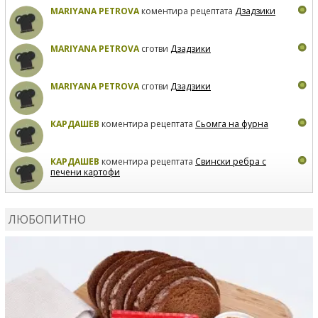
MARIYANA PETROVA
коментира рецептата
Дзадзики
MARIYANA PETROVA
сготви
Дзадзики
MARIYANA PETROVA
сготви
Дзадзики
КАРДАШЕВ
коментира рецептата
Сьомга на фурна
КАРДАШЕВ
коментира рецептата
Свински ребра с
печени картофи
ВЛАДИМИРА
сготви
Пилешко с бяло вино и лимон
ЛЮБОПИТНО
MARINA_VITA
коментира рецептата
Киноа със
зеленчуци