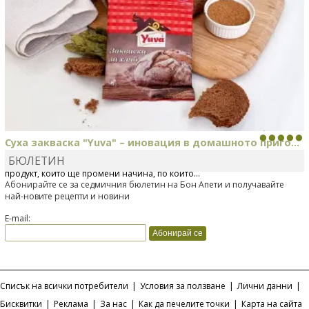
Суха закваска "Yuva" – иновация в домашното приго...
БЮЛЕТИН
Отскоро Лесафр България стартира предлагането на изцяло нов
продукт, който ще промени начина, по който...
Абонирайте се за седмичния бюлетин на Бон Апети и получавайте
най-новите рецепти и новини
E-mail:
Списък на всички потребители
|
Условия за ползване
|
Лични данни
|
Бисквитки
|
Реклама
|
За нас
|
Как да печелите точки
|
Карта на сайта