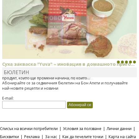
Суха закваска "Yuva" – иновация в домашното приго...
Открийте новите Croustis бургери и крокети на Bond...
БЮЛЕТИН
Отскоро Лесафр България стартира предлагането на изцяло нов
Bonduelle току-що представи нова вълнуваща продуктова линия
продукт, който ще промени начина, по който...
Croustis – бургери и крокети от 100% ароматни...
Абонирайте се за седмичния бюлетин на Бон Апети и получавайте
най-новите рецепти и новини
E-mail:
Списък на всички потребители
|
Условия за ползване
|
Лични данни
|
Бисквитки
|
Реклама
|
За нас
|
Как да печелите точки
|
Карта на сайта