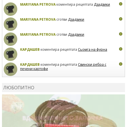
MARIYANA PETROVA
коментира рецептата
Дзадзики
MARIYANA PETROVA
сготви
Дзадзики
MARIYANA PETROVA
сготви
Дзадзики
КАРДАШЕВ
коментира рецептата
Сьомга на фурна
КАРДАШЕВ
коментира рецептата
Свински ребра с
печени картофи
ВЛАДИМИРА
сготви
Пилешко с бяло вино и лимон
ЛЮБОПИТНО
MARINA_VITA
коментира рецептата
Киноа със
зеленчуци