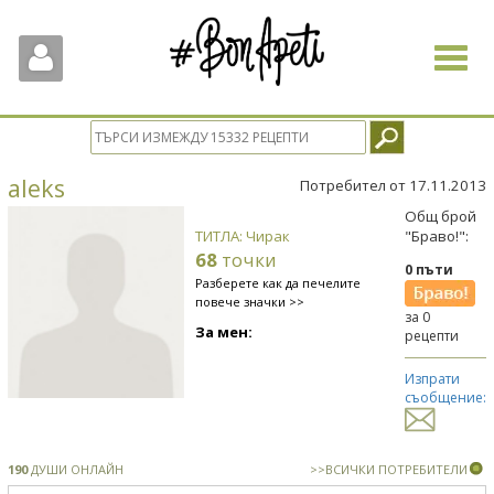
Toggle
navigat
aleks
Потребител от 17.11.2013
Общ брой
ТИТЛА: Чирак
"Браво!":
68
точки
0 пъти
Разберете как да печелите
повече значки >>
за 0
За мен:
рецепти
Изпрати
съобщение:
190
ДУШИ ОНЛАЙН
>>ВСИЧКИ ПОТРЕБИТЕЛИ