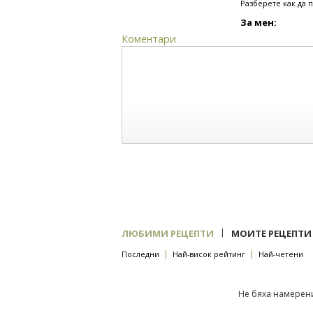
Разберете как да 
За мен:
Коментари
|
ЛЮБИМИ РЕЦЕПТИ
МОИТЕ РЕЦЕПТИ
|
|
Последни
Най-висок рейтинг
Най-четени
Не бяха намерени