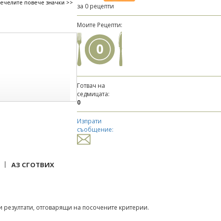
печелите повече значки >>
за 0 рецепти
Моите Рецепти:
0
Готвач на
седмицата:
0
Изпрати
съобщение:
|
АЗ СГОТВИХ
 резултати, отговарящи на посочените критерии.