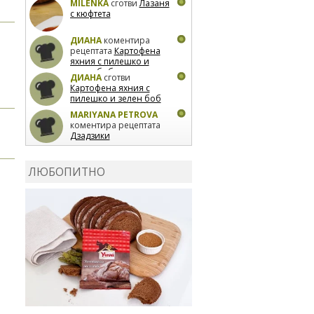
MILENKA
сготви
Лазаня
с кюфтета
ДИАНА
коментира
рецептата
Картофена
яхния с пилешко и
зелен боб
ДИАНА
сготви
Картофена яхния с
пилешко и зелен боб
MARIYANA PETROVA
коментира рецептата
Дзадзики
MARIYANA PETROVA
сготви
Дзадзики
ЛЮБОПИТНО
MARIYANA PETROVA
сготви
Дзадзики