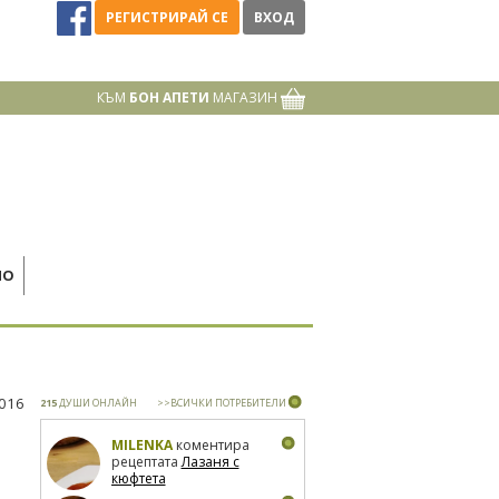
РЕГИСТРИРАЙ СЕ
ВХОД
КЪМ
БОН АПЕТИ
МАГАЗИН
НО
2016
215
ДУШИ ОНЛАЙН
>>ВСИЧКИ ПОТРЕБИТЕЛИ
MILENKA
коментира
рецептата
Лазаня с
кюфтета