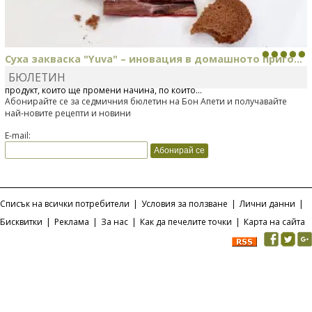
Суха закваска "Yuva" – иновация в домашното приго...
БЮЛЕТИН
Отскоро Лесафр България стартира предлагането на изцяло нов
продукт, който ще промени начина, по който...
Абонирайте се за седмичния бюлетин на Бон Апети и получавайте
най-новите рецепти и новини
E-mail:
Списък на всички потребители
|
Условия за ползване
|
Лични данни
|
Бисквитки
|
Реклама
|
За нас
|
Как да печелите точки
|
Карта на сайта