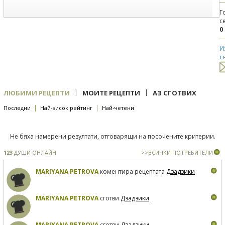
Г
с
0
И
с
|
|
ЛЮБИМИ РЕЦЕПТИ
МОИТЕ РЕЦЕПТИ
АЗ СГОТВИХ
|
|
Последни
Най-висок рейтинг
Най-четени
Не бяха намерени резултати, отговарящи на посочените критерии.
123
ДУШИ ОНЛАЙН
>>ВСИЧКИ ПОТРЕБИТЕЛИ
MARIYANA PETROVA
коментира рецептата
Дзадзики
MARIYANA PETROVA
сготви
Дзадзики
MARIYANA PETROVA
сготви
Дзадзики