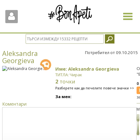
Toggle
navigat
Aleksandra
Потребител от 09.10.2015
Georgieva
Име: Aleksandra Georgieva
О
"
ТИТЛА: Чирак
2
точки
0
Разберете как да печелите повече значки >>
За мен:
з
Коментари
М