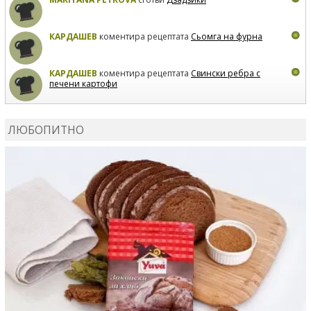
КАРДАШЕВ
коментира рецептата
Сьомга на фурна
КАРДАШЕВ
коментира рецептата
Свински ребра с
печени картофи
ВЛАДИМИРА
сготви
Пилешко с бяло вино и лимон
ЛЮБОПИТНО
MARINA_VITA
коментира рецептата
Киноа със
зеленчуци