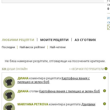
Г
с
0
И
с
|
|
ЛЮБИМИ РЕЦЕПТИ
МОИТЕ РЕЦЕПТИ
АЗ СГОТВИХ
|
|
Последни
Най-висок рейтинг
Най-четени
Не бяха намерени резултати, отговарящи на посочените критерии.
323
ДУШИ ОНЛАЙН
>>ВСИЧКИ ПОТРЕБИТЕЛИ
ДИАНА
коментира рецептата
Картофена яхния с
пилешко и зелен боб
ДИАНА
сготви
Картофена яхния с пилешко и зелен боб
MARIYANA PETROVA
коментира рецептата
Дзадзики