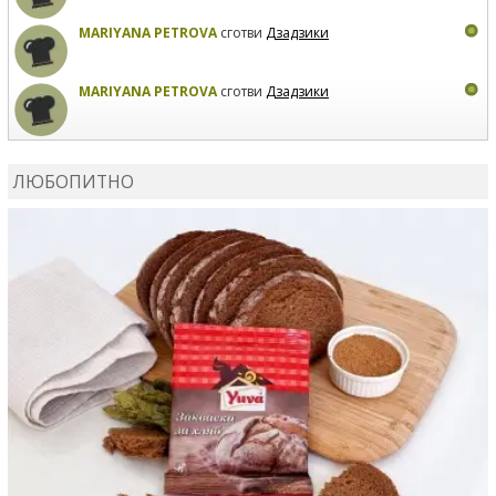
MARIYANA PETROVA
сготви
Дзадзики
MARIYANA PETROVA
сготви
Дзадзики
КАРДАШЕВ
коментира рецептата
Сьомга на фурна
ЛЮБОПИТНО
КАРДАШЕВ
коментира рецептата
Свински ребра с
печени картофи