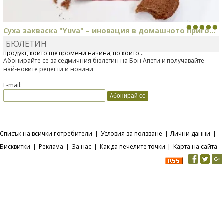
Суха закваска "Yuva" – иновация в домашното приго...
БЮЛЕТИН
Отскоро Лесафр България стартира предлагането на изцяло нов
продукт, който ще промени начина, по който...
Абонирайте се за седмичния бюлетин на Бон Апети и получавайте
най-новите рецепти и новини
E-mail:
Списък на всички потребители
|
Условия за ползване
|
Лични данни
|
Бисквитки
|
Реклама
|
За нас
|
Как да печелите точки
|
Карта на сайта