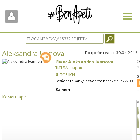
Toggle
navigat
Aleksandra Ivanova
Потребител от 30.04.2016
Име: Aleksandra Ivanova
О
"
ТИТЛА: Чирак
0
точки
0
Разберете как да печелите повече значки >>
За мен:
з
Коментари
М