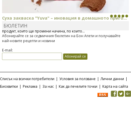
Суха закваска "Yuva" – иновация в домашното приго...
БЮЛЕТИН
Отскоро Лесафр България стартира предлагането на изцяло нов
продукт, който ще промени начина, по който...
Абонирайте се за седмичния бюлетин на Бон Апети и получавайте
най-новите рецепти и новини
E-mail:
Списък на всички потребители
|
Условия за ползване
|
Лични данни
|
Бисквитки
|
Реклама
|
За нас
|
Как да печелите точки
|
Карта на сайта