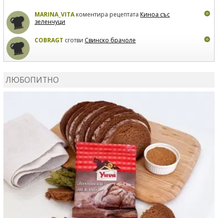
MARINA_VITA
коментира рецептата
Киноа със
зеленчуци
COBRAGT
сготви
Свинско брачоле
EVTEDI
сготви
Печени свински ребра
ЛЮБОПИТНО
DANKOLOVA
сготви
Фокача със синьо сирене, лук и
орехи