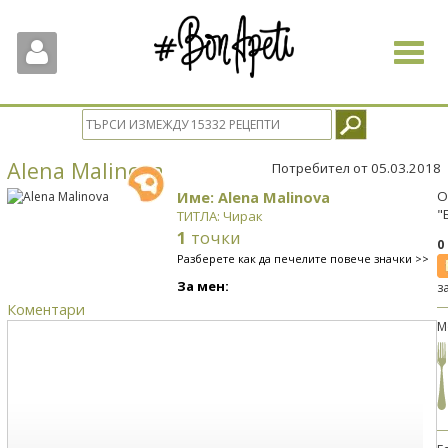
Toggle
navigat
Alena Malinova
Потребител от 05.03.2018
Име: Alena Malinova
О
"
ТИТЛА: Чирак
1
точки
0
Разберете как да печелите повече значки >>
За мен:
з
Коментари
М