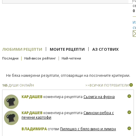
Г
с
0
И
с
|
|
ЛЮБИМИ РЕЦЕПТИ
МОИТЕ РЕЦЕПТИ
АЗ СГОТВИХ
|
|
Последни
Най-висок рейтинг
Най-четени
Не бяха намерени резултати, отговарящи на посочените критерии.
165
ДУШИ ОНЛАЙН
>>ВСИЧКИ ПОТРЕБИТЕЛИ
КАРДАШЕВ
коментира рецептата
Сьомга на фурна
КАРДАШЕВ
коментира рецептата
Свински ребра с
печени картофи
ВЛАДИМИРА
сготви
Пилешко с бяло вино и лимон