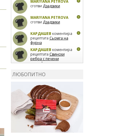
MARIYANA PETROVA
сготви
Дзадзики
MARIYANA PETROVA
сготви
Дзадзики
КАРДАШЕВ
коментира
рецептата
Сьомга на
фурна
КАРДАШЕВ
коментира
рецептата
Свински
ребра с печени
картофи
ВЛАДИМИРА
сготви
Пилешко с бяло вино и
ЛЮБОПИТНО
лимон
MARINA_VITA
коментира рецептата
Киноа със зеленчуци