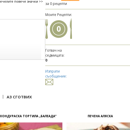
печелите повече значки >>
за 0 рецепти
Моите Рецепти:
0
Готвач на
седмицата:
0
Изпрати
съобщение:
|
АЗ СГОТВИХ
ХОНДУРАСКА ТОРТИЛА „БАЛЕАДА”
ПЕЧЕНА АЛЯСКА