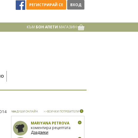
РЕГИСТРИРАЙ СЕ
ВХОД
КЪМ
БОН АПЕТИ
МАГАЗИН
НО
2014
109
ДУШИ ОНЛАЙН
>>ВСИЧКИ ПОТРЕБИТЕЛИ
MARIYANA PETROVA
коментира рецептата
Дзадзики