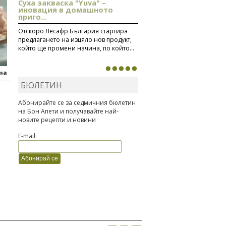
Суха закваска "Yuva" –
иновация в домашното
приго...
Отскоро Лесафр България стартира
предлагането на изцяло нов продукт,
който ще промени начина, по който...
яна
БЮЛЕТИН
Абонирайте се за седмичния бюлетин
на Бон Апети и получавайте най-
новите рецепти и новини
E-mail: