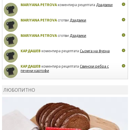
MARIYANA PETROVA
коментира рецептата
Дзадзики
MARIYANA PETROVA
сготви
Дзадзики
MARIYANA PETROVA
сготви
Дзадзики
КАРДАШЕВ
коментира рецептата
Сьомга на фурна
КАРДАШЕВ
коментира рецептата
Свински ребра с
печени картофи
ВЛАДИМИРА
сготви
Пилешко с бяло вино и лимон
ЛЮБОПИТНО
MARINA_VITA
коментира рецептата
Киноа със
зеленчуци