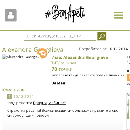
Toggle
navigat
Alexandra Georgieva
Потребител от 10.12.2014
Име: Alexandra Georgieva
О
"
ТИТЛА: Чирак
70
точки
0
Разберете как да печелите повече значки >>
За мен:
з
Коментари
М
1
10.12.2014
под рецепта
Брауни „Албинос“
Страхотна рецепта! Всички вкъщи си облизахме пръстите и със
сигурност ще я повторя!