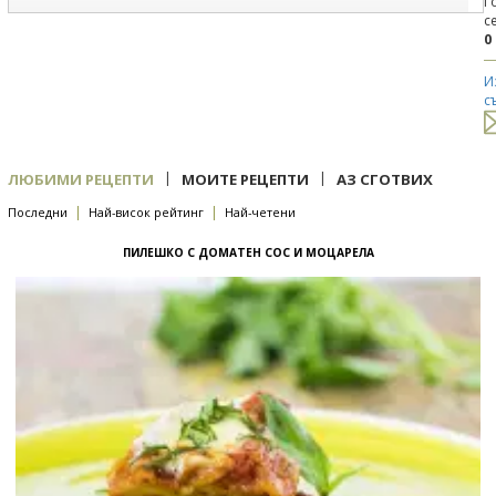
Г
с
0
И
с
|
|
ЛЮБИМИ РЕЦЕПТИ
МОИТЕ РЕЦЕПТИ
АЗ СГОТВИХ
|
|
Последни
Най-висок рейтинг
Най-четени
ПИЛЕШКО С ДОМАТЕН СОС И МОЦАРЕЛА