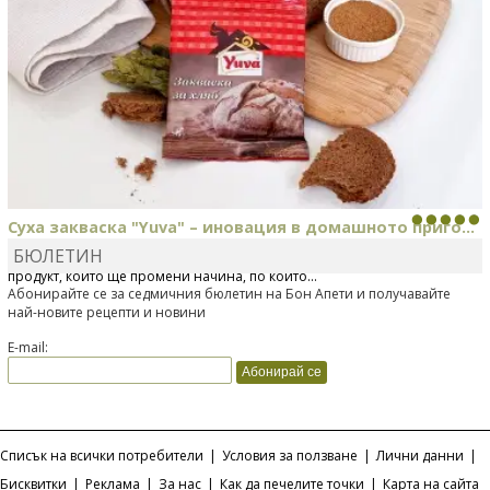
Суха закваска "Yuva" – иновация в домашното приго...
БЮЛЕТИН
Отскоро Лесафр България стартира предлагането на изцяло нов
продукт, който ще промени начина, по който...
Абонирайте се за седмичния бюлетин на Бон Апети и получавайте
най-новите рецепти и новини
E-mail:
Списък на всички потребители
|
Условия за ползване
|
Лични данни
|
Бисквитки
|
Реклама
|
За нас
|
Как да печелите точки
|
Карта на сайта