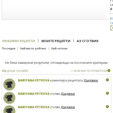
Г
с
0
И
с
|
|
ЛЮБИМИ РЕЦЕПТИ
МОИТЕ РЕЦЕПТИ
АЗ СГОТВИХ
|
|
Последни
Най-висок рейтинг
Най-четени
Не бяха намерени резултати, отговарящи на посочените критерии.
152
ДУШИ ОНЛАЙН
>>ВСИЧКИ ПОТРЕБИТЕЛИ
MARIYANA PETROVA
коментира рецептата
Дзадзики
MARIYANA PETROVA
сготви
Дзадзики
MARIYANA PETROVA
сготви
Дзадзики