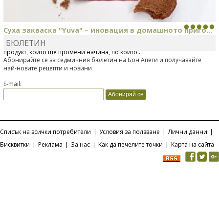
Суха закваска "Yuva" – иновация в домашното приго...
БЮЛЕТИН
Отскоро Лесафр България стартира предлагането на изцяло нов
продукт, който ще промени начина, по който...
Абонирайте се за седмичния бюлетин на Бон Апети и получавайте
най-новите рецепти и новини
E-mail:
Списък на всички потребители
|
Условия за ползване
|
Лични данни
|
Бисквитки
|
Реклама
|
За нас
|
Как да печелите точки
|
Карта на сайта