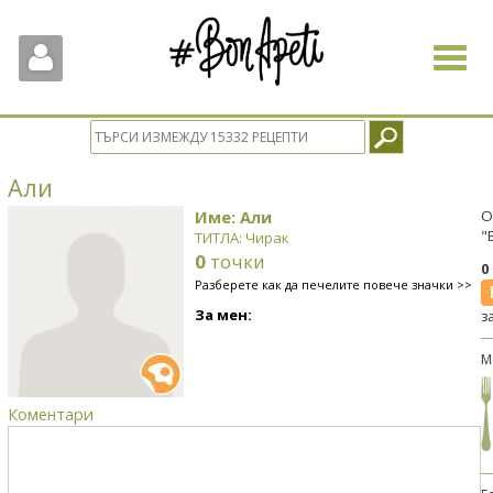
Toggle
navigat
Али
Име: Али
О
"
ТИТЛА: Чирак
0
точки
0
Разберете как да печелите повече значки >>
За мен:
з
М
Коментари