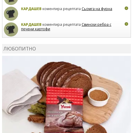
КАРДАШЕВ
коментира рецептата
Сьомга на фурна
КАРДАШЕВ
коментира рецептата
Свински ребра с
печени картофи
ВЛАДИМИРА
сготви
Пилешко с бяло вино и лимон
ЛЮБОПИТНО
MARINA_VITA
коментира рецептата
Киноа със
зеленчуци