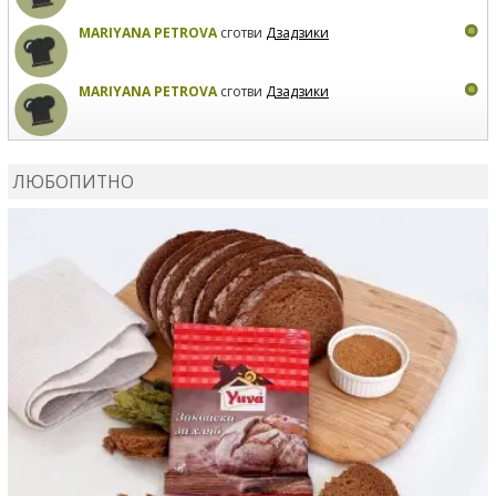
MARIYANA PETROVA
сготви
Дзадзики
MARIYANA PETROVA
сготви
Дзадзики
КАРДАШЕВ
коментира рецептата
Сьомга на фурна
ЛЮБОПИТНО
КАРДАШЕВ
коментира рецептата
Свински ребра с
печени картофи