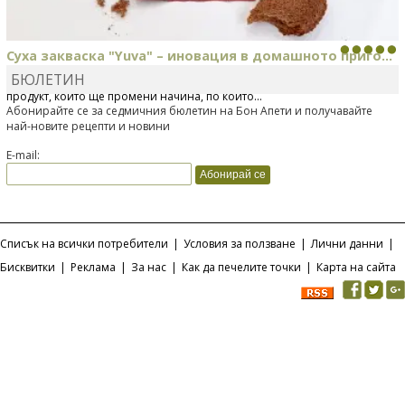
Суха закваска "Yuva" – иновация в домашното приго...
БЮЛЕТИН
Отскоро Лесафр България стартира предлагането на изцяло нов
продукт, който ще промени начина, по който...
Абонирайте се за седмичния бюлетин на Бон Апети и получавайте
най-новите рецепти и новини
E-mail:
Списък на всички потребители
|
Условия за ползване
|
Лични данни
|
Бисквитки
|
Реклама
|
За нас
|
Как да печелите точки
|
Карта на сайта