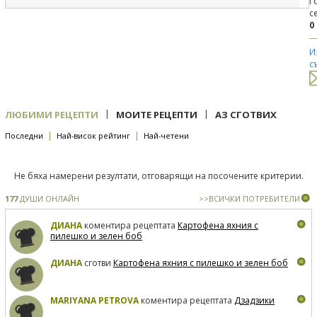
Г
с
0
И
с
|
|
ЛЮБИМИ РЕЦЕПТИ
МОИТЕ РЕЦЕПТИ
АЗ СГОТВИХ
|
|
Последни
Най-висок рейтинг
Най-четени
Не бяха намерени резултати, отговарящи на посочените критерии.
177
ДУШИ ОНЛАЙН
>>ВСИЧКИ ПОТРЕБИТЕЛИ
ДИАНА
коментира рецептата
Картофена яхния с
пилешко и зелен боб
ДИАНА
сготви
Картофена яхния с пилешко и зелен боб
MARIYANA PETROVA
коментира рецептата
Дзадзики