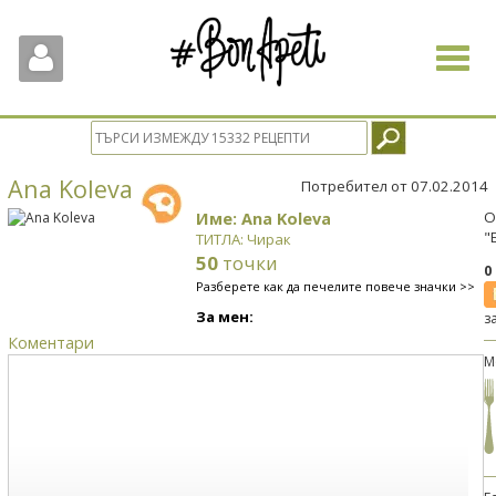
Toggle
navigat
Ana Koleva
Потребител от 07.02.2014
Име: Ana Koleva
О
"
ТИТЛА: Чирак
50
точки
0
Разберете как да печелите повече значки >>
За мен:
з
Коментари
М