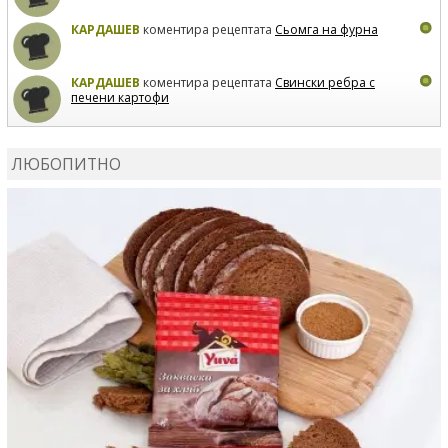
КАРДАШЕВ
коментира рецептата
Сьомга на фурна
КАРДАШЕВ
коментира рецептата
Свински ребра с
печени картофи
ВЛАДИМИРА
сготви
Пилешко с бяло вино и лимон
ЛЮБОПИТНО
MARINA_VITA
коментира рецептата
Киноа със
зеленчуци