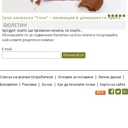
Суха закваска "Yuva" – иновация в домашното приго...
Открийте новите Croustis бургери и крокети на Bond...
БЮЛЕТИН
Отскоро Лесафр България стартира предлагането на изцяло нов
Bonduelle току-що представи нова вълнуваща продуктова линия
продукт, който ще промени начина, по който...
Croustis – бургери и крокети от 100% ароматни...
Абонирайте се за седмичния бюлетин на Бон Апети и получавайте
най-новите рецепти и новини
E-mail:
Списък на всички потребители
|
Условия за ползване
|
Лични данни
|
Бисквитки
|
Реклама
|
За нас
|
Как да печелите точки
|
Карта на сайта