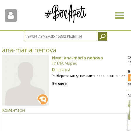
Toggle
navigat
ana-maria nenova
Име: ana-maria nenova
О
"
ТИТЛА: Чирак
0
точки
0
Разберете как да печелите повече значки >>
За мен:
з
М
Коментари