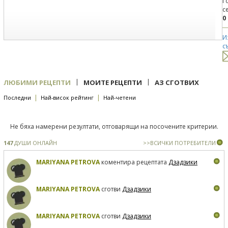
Г
с
0
И
с
|
|
ЛЮБИМИ РЕЦЕПТИ
МОИТЕ РЕЦЕПТИ
АЗ СГОТВИХ
|
|
Последни
Най-висок рейтинг
Най-четени
Не бяха намерени резултати, отговарящи на посочените критерии.
147
ДУШИ ОНЛАЙН
>>ВСИЧКИ ПОТРЕБИТЕЛИ
MARIYANA PETROVA
коментира рецептата
Дзадзики
MARIYANA PETROVA
сготви
Дзадзики
MARIYANA PETROVA
сготви
Дзадзики