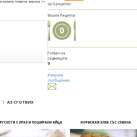
печелите повече значки >>
за 0 рецепти
Моите Рецепти:
0
Готвач на
седмицата:
0
Изпрати
съобщение:
|
АЗ СГОТВИХ
РУСКЕТИ С ПРАЗ И ПОШИРАНИ ЯЙЦА
НОРВЕЖКИ ХЛЯБ СЪС СЕМЕНА