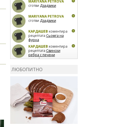
MARIYANA PETROVA
сготви
Дзадзики
MARIYANA PETROVA
сготви
Дзадзики
КАРДАШЕВ
коментира
рецептата
Сьомга на
фурна
КАРДАШЕВ
коментира
рецептата
Свински
ребра с печени
картофи
ВЛАДИМИРА
сготви
Пилешко с бяло вино и
ЛЮБОПИТНО
лимон
MARINA_VITA
коментира рецептата
Киноа със зеленчуци