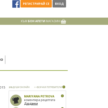
РЕГИСТРИРАЙ СЕ
ВХОД
КЪМ
БОН АПЕТИ
МАГАЗИН
НО
2015
215
ДУШИ ОНЛАЙН
>>ВСИЧКИ ПОТРЕБИТЕЛИ
MARIYANA PETROVA
коментира рецептата
Дзадзики