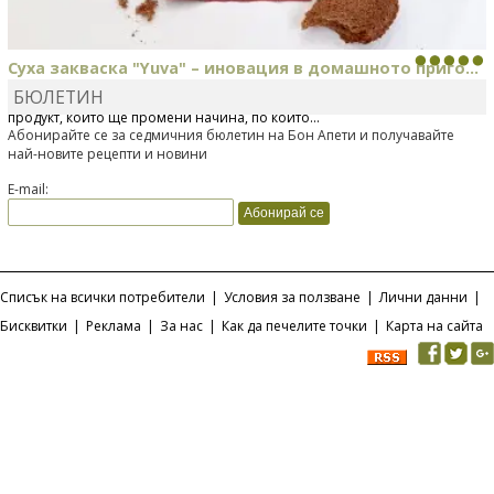
Суха закваска "Yuva" – иновация в домашното приго...
БЮЛЕТИН
Отскоро Лесафр България стартира предлагането на изцяло нов
продукт, който ще промени начина, по който...
Абонирайте се за седмичния бюлетин на Бон Апети и получавайте
най-новите рецепти и новини
E-mail:
Списък на всички потребители
|
Условия за ползване
|
Лични данни
|
Бисквитки
|
Реклама
|
За нас
|
Как да печелите точки
|
Карта на сайта