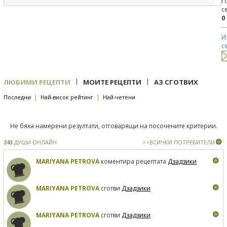
Г
с
0
И
с
|
|
ЛЮБИМИ РЕЦЕПТИ
МОИТЕ РЕЦЕПТИ
АЗ СГОТВИХ
|
|
Последни
Най-висок рейтинг
Най-четени
Не бяха намерени резултати, отговарящи на посочените критерии.
243
ДУШИ ОНЛАЙН
>>ВСИЧКИ ПОТРЕБИТЕЛИ
MARIYANA PETROVA
коментира рецептата
Дзадзики
MARIYANA PETROVA
сготви
Дзадзики
MARIYANA PETROVA
сготви
Дзадзики