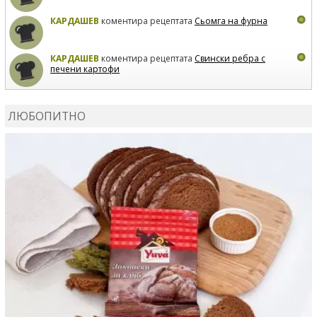
КАРДАШЕВ
коментира рецептата
Сьомга на фурна
КАРДАШЕВ
коментира рецептата
Свински ребра с
печени картофи
ВЛАДИМИРА
сготви
Пилешко с бяло вино и лимон
ЛЮБОПИТНО
MARINA_VITA
коментира рецептата
Киноа със
зеленчуци