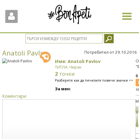
Toggle
navigat
Anatoli Pavlov
Потребител от 29.10.2016
Име: Anatoli Pavlov
О
"
ТИТЛА: Чирак
2
точки
0
Разберете как да печелите повече значки >>
За мен:
з
Коментари
М