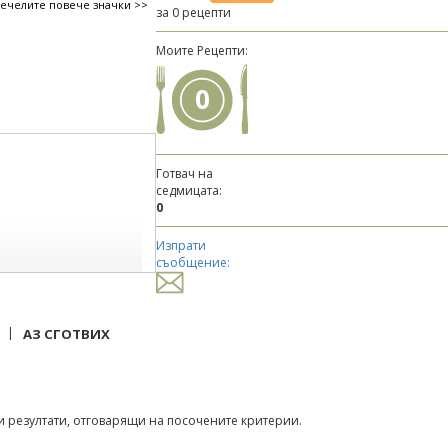
печелите повече значки >>
за 0 рецепти
Моите Рецепти:
0
Готвач на
седмицата:
0
Изпрати
съобщение:
|
АЗ СГОТВИХ
 резултати, отговарящи на посочените критерии.