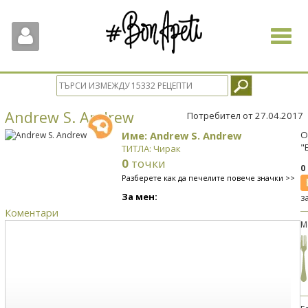
Toggle
navigat
Andrew S. Andrew
Потребител от 27.04.2017
Име: Andrew S. Andrew
О
"
ТИТЛА: Чирак
0
точки
0
Разберете как да печелите повече значки >>
За мен:
з
Коментари
М