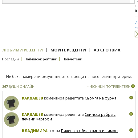
Г
с
0
И
с
|
|
ЛЮБИМИ РЕЦЕПТИ
МОИТЕ РЕЦЕПТИ
АЗ СГОТВИХ
|
|
Последни
Най-висок рейтинг
Най-четени
Не бяха намерени резултати, отговарящи на посочените критерии.
267
ДУШИ ОНЛАЙН
>>ВСИЧКИ ПОТРЕБИТЕЛИ
КАРДАШЕВ
коментира рецептата
Сьомга на фурна
КАРДАШЕВ
коментира рецептата
Свински ребра с
печени картофи
ВЛАДИМИРА
сготви
Пилешко с бяло вино и лимон