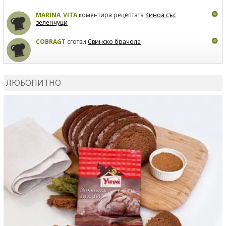
MARINA_VITA
коментира рецептата
Киноа със
зеленчуци
COBRAGT
сготви
Свинско брачоле
EVTEDI
сготви
Печени свински ребра
ЛЮБОПИТНО
DANKOLOVA
сготви
Фокача със синьо сирене, лук и
орехи