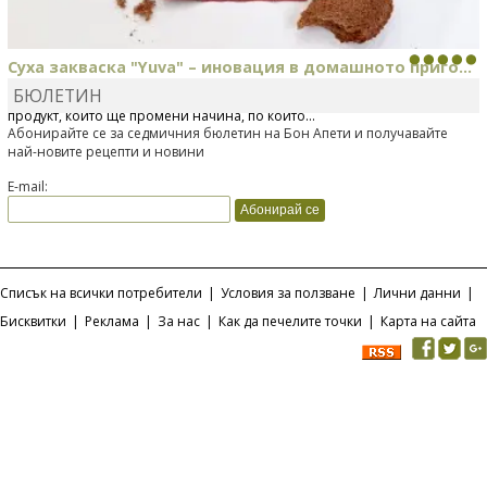
Суха закваска "Yuva" – иновация в домашното приго...
БЮЛЕТИН
Отскоро Лесафр България стартира предлагането на изцяло нов
продукт, който ще промени начина, по който...
Абонирайте се за седмичния бюлетин на Бон Апети и получавайте
най-новите рецепти и новини
E-mail:
Списък на всички потребители
|
Условия за ползване
|
Лични данни
|
Бисквитки
|
Реклама
|
За нас
|
Как да печелите точки
|
Карта на сайта