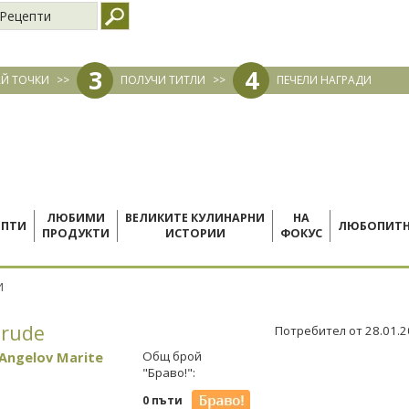
Рецепти
3
4
Й ТОЧКИ
>>
ПОЛУЧИ ТИТЛИ
>>
ПЕЧЕЛИ НАГРАДИ
ЛЮБИМИ
ВЕЛИКИТЕ КУЛИНАРНИ
НА
ЕПТИ
ЛЮБОПИТ
ПРОДУКТИ
ИСТОРИИ
ФОКУС
И
prude
Потребител от 28.01.
 Angelov Marite
Общ брой
"Браво!":
0 пъти