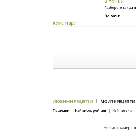
2
точки
Разберете как да 
За мен:
Коментари
|
ЛЮБИМИ РЕЦЕПТИ
МОИТЕ РЕЦЕПТИ
|
|
Последни
Най-висок рейтинг
Най-четени
Не бяха намерени