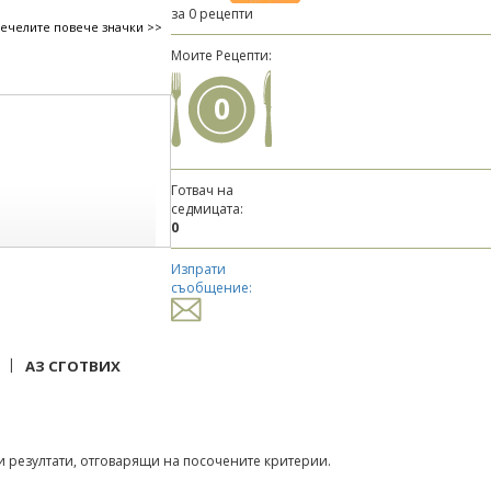
за 0 рецепти
печелите повече значки >>
Моите Рецепти:
0
Готвач на
седмицата:
0
Изпрати
съобщение:
|
АЗ СГОТВИХ
 резултати, отговарящи на посочените критерии.