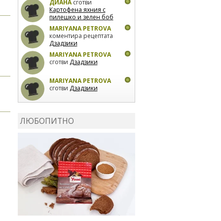
ДИАНА
сготви
Картофена яхния с
пилешко и зелен боб
MARIYANA PETROVA
коментира рецептата
Дзадзики
MARIYANA PETROVA
сготви
Дзадзики
MARIYANA PETROVA
сготви
Дзадзики
КАРДАШЕВ
коментира
рецептата
Сьомга на
ЛЮБОПИТНО
фурна
КАРДАШЕВ
коментира
рецептата
Свински
ребра с печени
картофи