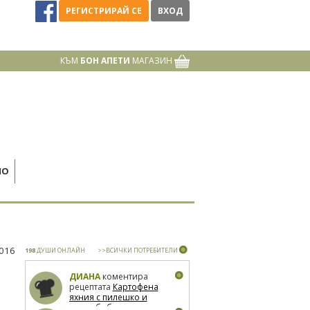
РЕГИСТРИРАЙ СЕ
ВХОД
КЪМ
БОН АПЕТИ
МАГАЗИН
НО
2016
198
ДУШИ ОНЛАЙН
>>ВСИЧКИ ПОТРЕБИТЕЛИ
ДИАНА
коментира
рецептата
Картофена
яхния с пилешко и
зелен боб