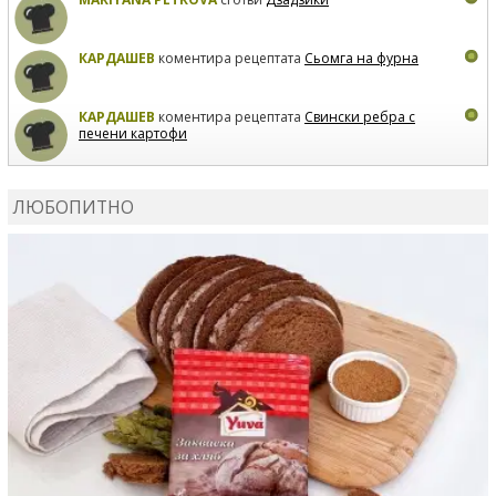
КАРДАШЕВ
коментира рецептата
Сьомга на фурна
КАРДАШЕВ
коментира рецептата
Свински ребра с
печени картофи
ВЛАДИМИРА
сготви
Пилешко с бяло вино и лимон
ЛЮБОПИТНО
MARINA_VITA
коментира рецептата
Киноа със
зеленчуци