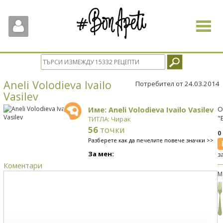
Toggle
navigat
Aneli Volodieva Ivailo
Потребител от 24.03.2014
Vasilev
Име: Aneli Volodieva Ivailo Vasilev
О
"
ТИТЛА: Чирак
56
точки
0
Разберете как да печелите повече значки >>
За мен:
з
Коментари
М