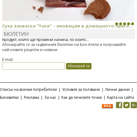
Суха закваска "Yuva" – иновация в домашното приго...
БЮЛЕТИН
Отскоро Лесафр България стартира предлагането на изцяло нов
продукт, който ще промени начина, по който...
Абонирайте се за седмичния бюлетин на Бон Апети и получавайте
най-новите рецепти и новини
E-mail:
Списък на всички потребители
|
Условия за ползване
|
Лични данни
|
Бисквитки
|
Реклама
|
За нас
|
Как да печелите точки
|
Карта на сайта