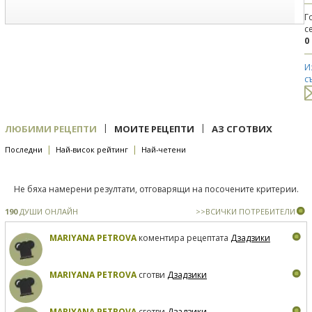
Г
с
0
И
с
|
|
ЛЮБИМИ РЕЦЕПТИ
МОИТЕ РЕЦЕПТИ
АЗ СГОТВИХ
|
|
Последни
Най-висок рейтинг
Най-четени
Не бяха намерени резултати, отговарящи на посочените критерии.
190
ДУШИ ОНЛАЙН
>>ВСИЧКИ ПОТРЕБИТЕЛИ
MARIYANA PETROVA
коментира рецептата
Дзадзики
MARIYANA PETROVA
сготви
Дзадзики
MARIYANA PETROVA
сготви
Дзадзики