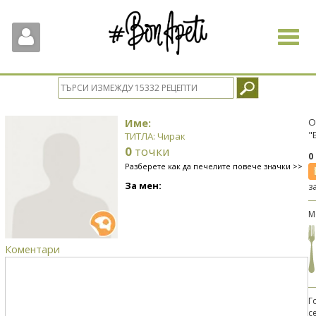
Toggle
navigat
Име:
О
"
ТИТЛА: Чирак
0
точки
0
Разберете как да печелите повече значки >>
За мен:
з
М
Коментари
Г
с