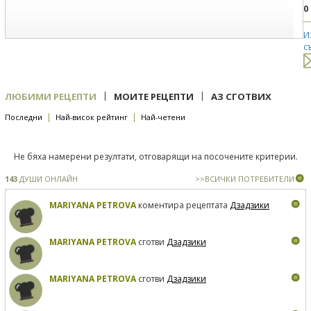
0
И
с
|
|
ЛЮБИМИ РЕЦЕПТИ
МОИТЕ РЕЦЕПТИ
АЗ СГОТВИХ
|
|
Последни
Най-висок рейтинг
Най-четени
Не бяха намерени резултати, отговарящи на посочените критерии.
143
ДУШИ ОНЛАЙН
>>ВСИЧКИ ПОТРЕБИТЕЛИ
MARIYANA PETROVA
коментира рецептата
Дзадзики
MARIYANA PETROVA
сготви
Дзадзики
MARIYANA PETROVA
сготви
Дзадзики