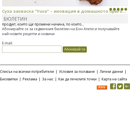
Суха закваска "Yuva" – иновация в домашното приго...
БЮЛЕТИН
Отскоро Лесафр България стартира предлагането на изцяло нов
продукт, който ще промени начина, по който...
Абонирайте се за седмичния бюлетин на Бон Апети и получавайте
най-новите рецепти и новини
E-mail:
Списък на всички потребители
|
Условия за ползване
|
Лични данни
|
Бисквитки
|
Реклама
|
За нас
|
Как да печелите точки
|
Карта на сайта