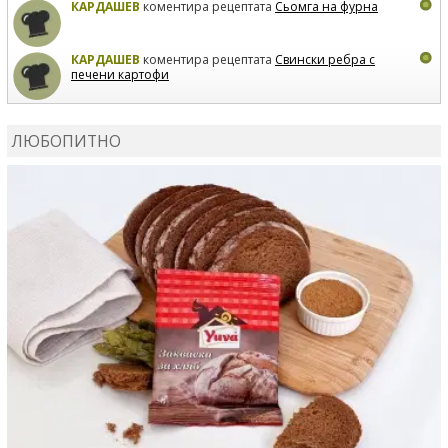
КАРДАШЕВ
коментира рецептата
Сьомга на фурна
КАРДАШЕВ
коментира рецептата
Свински ребра с
печени картофи
ВЛАДИМИРА
сготви
Пилешко с бяло вино и лимон
ЛЮБОПИТНО
MARINA_VITA
коментира рецептата
Киноа със
зеленчуци