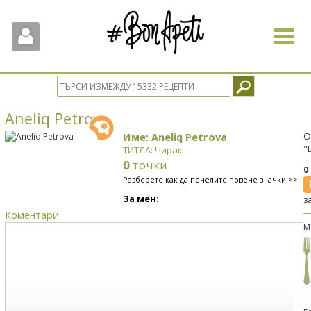
Toggle
navigat
Aneliq Petrova
Име: Aneliq Petrova
О
"
ТИТЛА: Чирак
0
точки
0
Разберете как да печелите повече значки >>
За мен:
з
Коментари
М