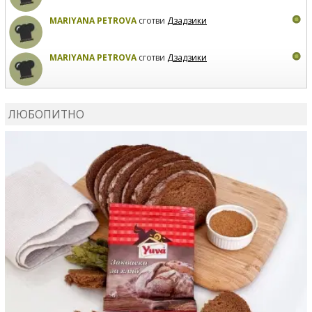
MARIYANA PETROVA
сготви
Дзадзики
MARIYANA PETROVA
сготви
Дзадзики
КАРДАШЕВ
коментира рецептата
Сьомга на фурна
ЛЮБОПИТНО
КАРДАШЕВ
коментира рецептата
Свински ребра с
печени картофи