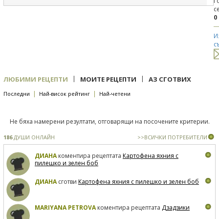
Г
с
0
И
с
|
|
ЛЮБИМИ РЕЦЕПТИ
МОИТЕ РЕЦЕПТИ
АЗ СГОТВИХ
|
|
Последни
Най-висок рейтинг
Най-четени
Не бяха намерени резултати, отговарящи на посочените критерии.
186
ДУШИ ОНЛАЙН
>>ВСИЧКИ ПОТРЕБИТЕЛИ
ДИАНА
коментира рецептата
Картофена яхния с
пилешко и зелен боб
ДИАНА
сготви
Картофена яхния с пилешко и зелен боб
MARIYANA PETROVA
коментира рецептата
Дзадзики