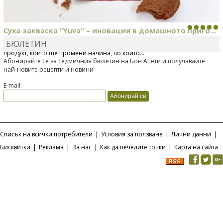
Суха закваска "Yuva" – иновация в домашното приго...
БЮЛЕТИН
Отскоро Лесафр България стартира предлагането на изцяло нов
продукт, който ще промени начина, по който...
Абонирайте се за седмичния бюлетин на Бон Апети и получавайте
най-новите рецепти и новини
E-mail:
Списък на всички потребители
|
Условия за ползване
|
Лични данни
|
Бисквитки
|
Реклама
|
За нас
|
Как да печелите точки
|
Карта на сайта