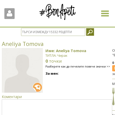
Toggle
navigat
Aneliya Tomova
Име: Aneliya Tomova
О
"
ТИТЛА: Чирак
0
точки
0
Разберете как да печелите повече значки >>
За мен:
з
М
Коментари