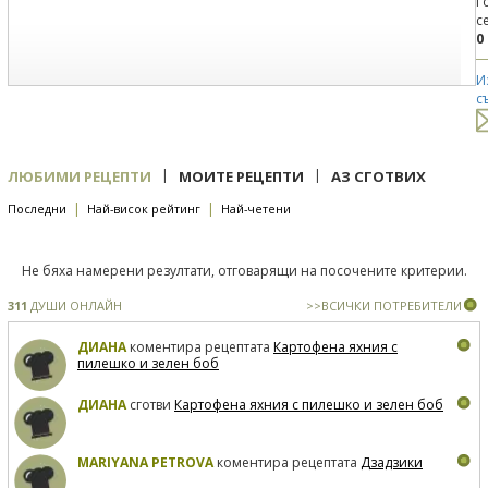
Г
с
0
И
с
|
|
ЛЮБИМИ РЕЦЕПТИ
МОИТЕ РЕЦЕПТИ
АЗ СГОТВИХ
|
|
Последни
Най-висок рейтинг
Най-четени
Не бяха намерени резултати, отговарящи на посочените критерии.
311
ДУШИ ОНЛАЙН
>>ВСИЧКИ ПОТРЕБИТЕЛИ
ДИАНА
коментира рецептата
Картофена яхния с
пилешко и зелен боб
ДИАНА
сготви
Картофена яхния с пилешко и зелен боб
MARIYANA PETROVA
коментира рецептата
Дзадзики