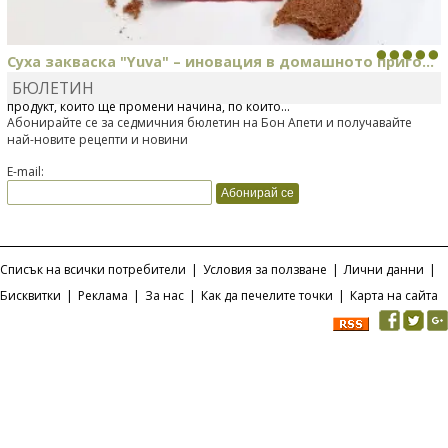
Суха закваска "Yuva" – иновация в домашното приго...
БЮЛЕТИН
Отскоро Лесафр България стартира предлагането на изцяло нов
продукт, който ще промени начина, по който...
Абонирайте се за седмичния бюлетин на Бон Апети и получавайте
най-новите рецепти и новини
E-mail:
Списък на всички потребители
|
Условия за ползване
|
Лични данни
|
Бисквитки
|
Реклама
|
За нас
|
Как да печелите точки
|
Карта на сайта