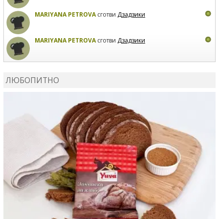
MARIYANA PETROVA
сготви
Дзадзики
MARIYANA PETROVA
сготви
Дзадзики
КАРДАШЕВ
коментира рецептата
Сьомга на фурна
ЛЮБОПИТНО
КАРДАШЕВ
коментира рецептата
Свински ребра с
печени картофи